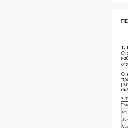
ΠΕ
1.
Οι 
καθ
στ
Οι 
προ
μετ
σκλ
2.
Όνο
Χημ
Πυκ
Χύδ