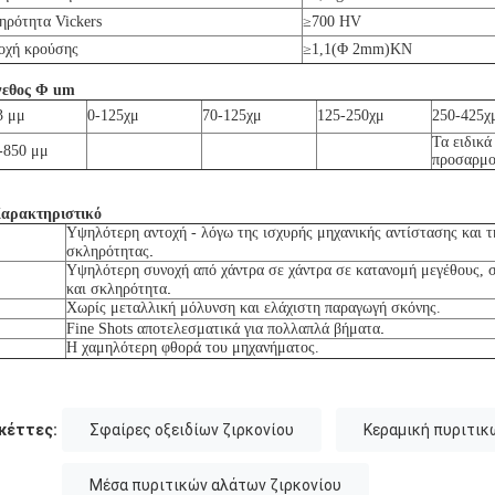
ηρότητα Vickers
≥700 HV
οχή κρούσης
≥1,1(Φ 2mm)KN
εθος Φ um
3 μμ
0-125
χμ
70-125
χμ
125-250
χμ
250-425
χ
Τα ειδικά
-850 μμ
προσαρμο
Χαρακτηριστικό
Υψηλότερη αντοχή - λόγω της ισχυρής μηχανικής αντίστασης και 
.
σκληρότητας
Υψηλότερη συνοχή από χάντρα σε χάντρα σε κατανομή μεγέθους, 
.
και σκληρότητα
Χωρίς μεταλλική μόλυνση και ελάχιστη παραγωγή σκόνης.
.
Fine Shots αποτελεσματικά για πολλαπλά βήματα
Η χαμηλότερη φθορά του μηχανήματος.
κέττες:
Σφαίρες οξειδίων ζιρκονίου
Κεραμική πυριτικ
Μέσα πυριτικών αλάτων ζιρκονίου