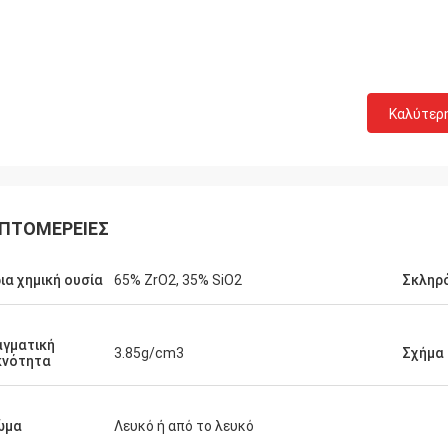
Καλύτερ
ΠΤΟΜΈΡΕΙΕΣ
ια χημική ουσία
65% ZrO2, 35% SiO2
Σκληρό
γματική
3.85g/cm3
Σχήμα
κνότητα
ώμα
Λευκό ή από το λευκό