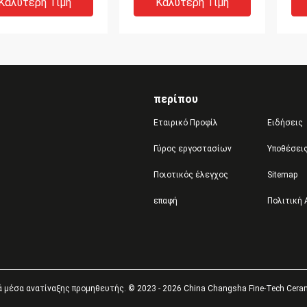
έρη αεροπορίας
λειωμένη
αν
Καλύτερη Τιμή
Καλύτερη Τιμή
για
περίπου
Εταιρικό Προφίλ
Ειδήσεις
Γύρος εργοστασίων
Υποθέσει
DEO
Ποιοτικός έλεγχος
Sitemap
ές χάντρες 7.5Mohs
B120 το σφαιρικό
7.
επαφή
Πολιτική
ρών πυριτικών
πυριτικό άλας ζιρκονίου
κε
ων ζιρκονίου
διακοσμεί τη χωρίς
σφ
γγυλάδας για την
σκόνη αντοχή με
πυ
εργασία
χάντρες
ζιρ
Καλύτερη Τιμή
Καλύτερη Τιμή
άνειας
μέ
μέσα ανατίναξης προμηθευτής. © 2023 - 2026 China Changsha Fine-Tech Ceramic 