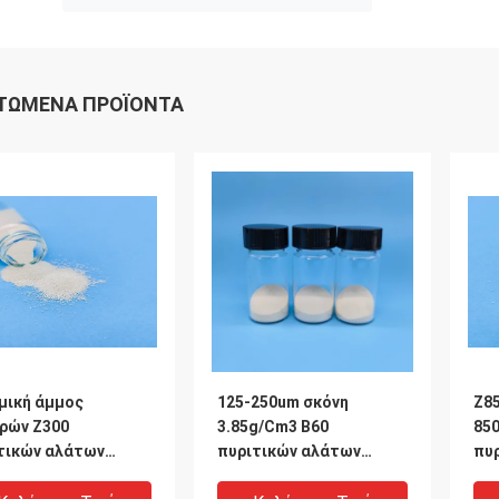
ΤΏΜΕΝΑ ΠΡΟΪΌΝΤΑ
μική άμμος
125-250um σκόνη
Z8
ρών Z300
3.85g/Cm3 B60
85
τικών αλάτων
πυριτικών αλάτων
πυ
ονίου 300425μm για
ζιρκονίου ηλεκτρικά
ζιρ