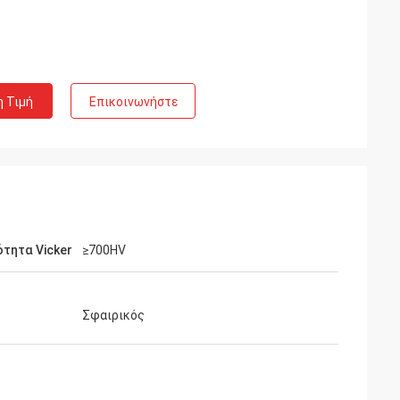
η Τιμή
Επικοινωνήστε
τητα Vicker
≥700HV
Σφαιρικός