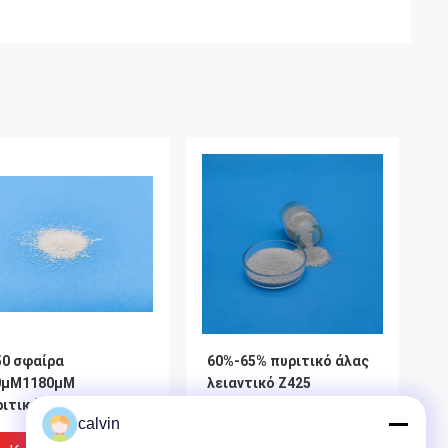
50 σφαίρα
60%-65% πυριτικό άλας
0μM1180μM
λειαντικό Z425
ριτικών αλάτων
ζιρκονίου ZrO2 με την
calvin
κονίου μέσα
ισχυρή χημική