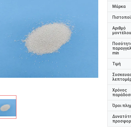
Μάρκα
Πιστοποί
Αριθμό
μοντέλο
Ποσότητ
παραγγελ
min
Τιμή
Συσκευα
λεπτομέρ
Χρόνος
παράδοσ
Όροι πλη
Δυνατότ
προσφορ