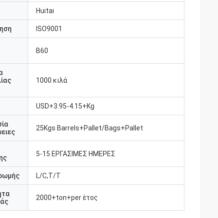
Huitai
ηση
ISO9001
B60
υ
α
ίας
1000 κιλά
USD+3.95-4.15+Kg
σία
25Kgs Barrels+Pallet/Bags+Pallet
ειες
5-15 ΕΡΓΑΣΙΜΕΣ ΗΜΕΡΕΣ
ης
ρωμής
L/C,T/T
ητα
2000+ton+per έτος
άς