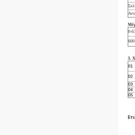
Σκλ
Αντ
Μέγ
0-6
600
3. 
01
02
03
04
05
Ετι