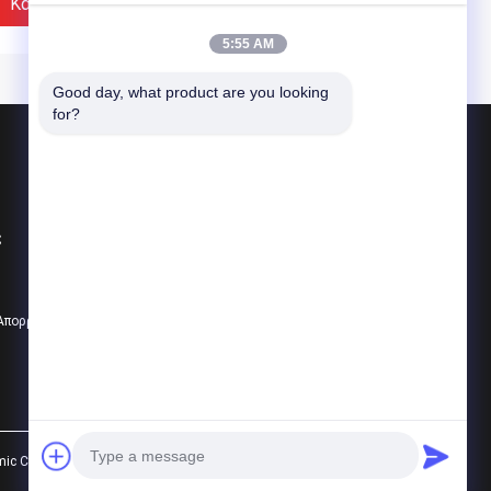
ατίναξης τριξιμάτων
αντίσταση
Καλύτερη Τιμή
Καλύτερη Τιμή
 το lap-top Shell
5:55 AM
Good day, what product are you looking 
for?
Προϊόντα
Κεραμικά μέσα ανατίναξης
ς
Κεραμική ανατίναξη χαντρών
Κεραμικό λειαντικό ανατίναξης
5Mohs άσπρες
Κεραμική γυαλίζοντας
 Απορρήτου
Όλες οι κατηγορίες
ραμικές γυαλίζοντας
σφαίρα B120 σφαιρών
αίρες σφαιρών B125
643HV-785HV οξειδίων
ριτικών αλάτων
ζιρκονίου 65% ZrO2
κονίου για τα δομικά
Καλύτερη Τιμή
Καλύτερη Τιμή
ρη
Co., Ltd.. All Rights Reserved.