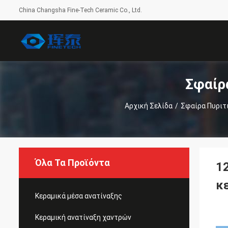
China Changsha Fine-Tech Ceramic Co., Ltd.
Σφαίρ
Αρχική Σελίδα
/
Σφαίρα Πυριτ
Όλα Τα Προϊόντα
1
κ
Κεραμικά μέσα ανατίναξης
Κεραμική ανατίναξη χαντρών