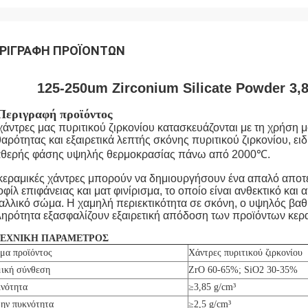
ΡΙΓΡΑΦΉ ΠΡΟΪΌΝΤΩΝ
125-250um Zirconium Silicate Powder 3
 Περιγραφή προϊόντος
χάντρες μας πυριτικού ζιρκονίου κατασκευάζονται με τη χρήση
αρότητας και εξαιρετικά λεπτής σκόνης πυριτικού ζιρκονίου, 
αθερής φάσης υψηλής θερμοκρασίας πάνω από 2000℃.
κεραμικές χάντρες μπορούν να δημιουργήσουν ένα απαλό αποτ
φίλ επιφάνειας και ματ φινίρισμα, το οποίο είναι ανθεκτικό κα
αλλικό σώμα. Η χαμηλή περιεκτικότητα σε σκόνη, ο υψηλός βαθμ
ηρότητα εξασφαλίζουν εξαιρετική απόδοση των προϊόντων κερ
 ΤΕΧΝΙΚΗ ΠΑΡΑΜΕΤΡΟΣ
μα προϊόντος
Χάντρες πυριτικού ζιρκονίου
ική σύνθεση
ZrO 60-65%; SiO2 30-35%
νότητα
≥3,85 g/cm³
ην πυκνότητα
≥2,5 g/cm³