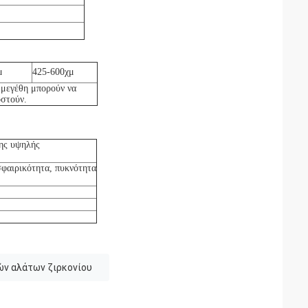
μ
425-600
χμ
 μεγέθη μπορούν να
στούν.
της υψηλής
σφαιρικότητα, πυκνότητα
ών αλάτων ζιρκονίου