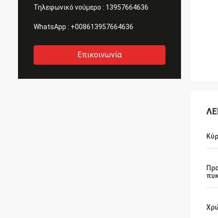
Τηλεφωνικό νούμερο :
13957664636
WhatsApp :
+008613957664636
Επικοινωνία
ΛΕ
Κύρ
Πρα
πυ
Χρ