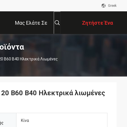
Greek
Μας Ελάτε Σε
Ζητήστε Ένα
οϊόντα
Επαφή Με
Απόσπασμα
20 Β60 Β40 Ηλεκτρικά Λιωμένες
120 Β60 Β40 Ηλεκτρικά λιωμένες
Κίνα
ής