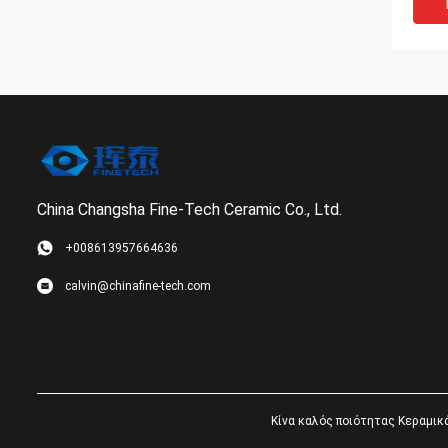
τα μ
China Changsha Fine-Tech Ceramic Co., Ltd.
VI
+008613957664636
Υψηλ
calvin@chinafine-tech.com
σφαι
αλάτ
στρο
επεξ
επιφ
Κίνα καλός ποιότητας Κεραμικά 