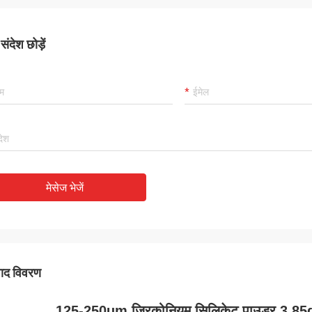
ंदेश छोड़ें
मेसेज भेजें
पाद विवरण
125-250um ज़िरकोनियम सिलिकेट पाउडर 3.85g/