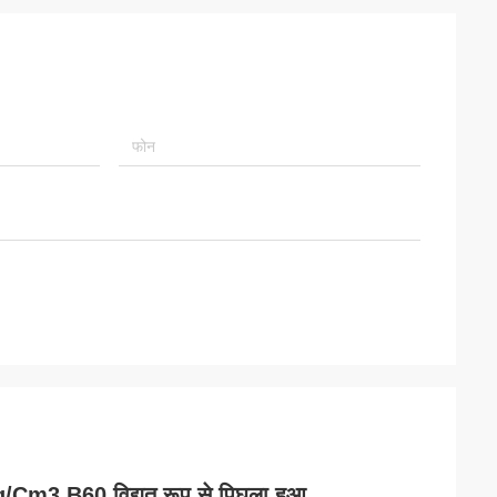
Cm3 B60 विद्युत रूप से पिघला हुआ