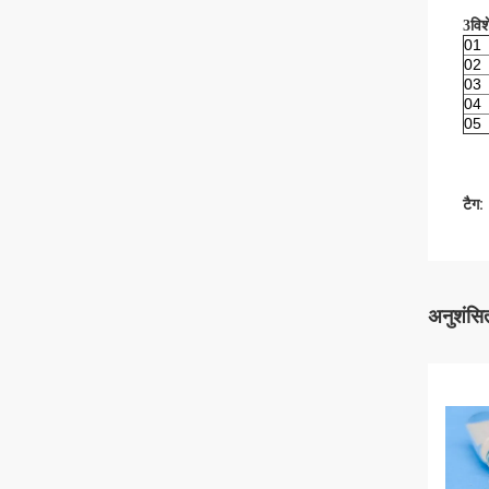
3विश
01
02
03
04
05
टैग:
अनुशंसित