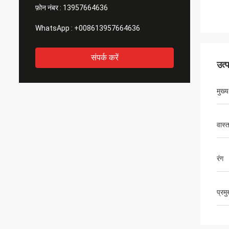
फ़ोन नंबर :
13957664636
WhatsApp :
+008613957664636
संपर्क करें
उत्
मुख्
वास्
रंग
प्रम