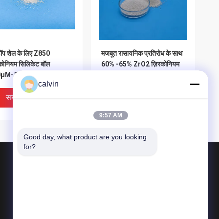
ॉप शेल के लिए Z850
मजबूत रासायनिक प्रतिरोध के साथ
कोनियम सिलिकेट बॉल
60% -65% ZrO2 ज़िरकोनियम
μM-1180μM ग्रिट
सिलिकेट घर्षण Z425
calvin
्टिंग मीडिया
सबसे अच्छी कीमत
सबसे अच्छी कीमत
9:57 AM
Good day, what product are you looking 
for?
उत्पाद
सिरेमिक ब्लास्टिंग मीडिया
सिरेमिक बीड ब्लास्टिंग