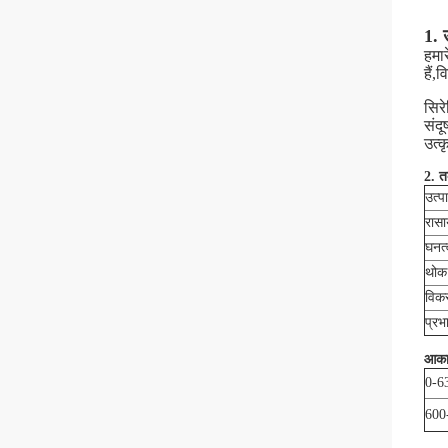
1. 
हमा
हैं
सिर
संद
उत्क
2. त
उत्प
रास
घनत्
थोक
विकर
प्रभ
आका
0-6
600