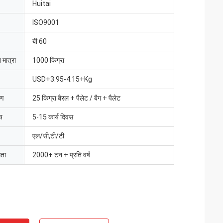
Huitai
ISO9001
बी 60
 मात्रा
1000 किग्रा
USD+3.95-4.15+Kg
रण
25 किग्रा बैरल + पैलेट / बैग + पैलेट
य
5-15 कार्य दिवस
एल/सी,टी/टी
मता
2000+ टन + प्रति वर्ष