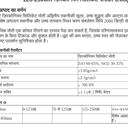
उत्पाद का वर्णन
रे ज़िरकोनियम सिलिकेट मोती अद्वितीय तकनीकी सूत्र, उच्च शुद्धता और अल्ट्र
,विशेष उत्पादन तकनीक और उच्च तापमान स्थिर चरण संश्लेषण विधि 2000 डिग्री स
ेमिक मोती एक कोमल पीसने का प्रभाव पैदा कर सकते हैं, जिसके परिणामस्वरूप एक
ूषण के बिना टिकाऊ और कुशल होती है।धूल की कम मात्रा, उच्च स्तर की गोलाकार
ृष्ट प्रदर्शन सुनिश्चित होता है।
कनीकी पैरामीटर
ाद का नाम
ज़िरकोनियम सिलिकेट मोती
ायनिक संरचना
ZrO 60-65%; SiO2 30-35%
व
≥3.85g/cm3
 घनत्व
≥2.5g/cm3
्स कठोरता
≥ 700 HV
ाव शक्ति
≥1.1 (Φ 2 मिमी) केएन
र Φ
3um
0-125
उह
70 से 125
उह
125-250
उह
२५०-४२५
विशेष आका
-850um
हैं।