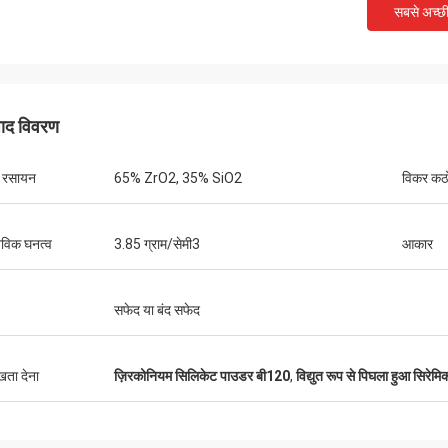
सबसे अच्छ
पाद विवरण
य रसायन
65% ZrO2, 35% SiO2
विकर कठ
तविक घनत्व
3.85 ग्राम/सेमी3
आकार
सफेद या बंद सफेद
ुखता देना
ज़िरकोनियम सिलिकेट पाउडर बी120
,
विद्युत रूप से पिघला हुआ सिरेमि