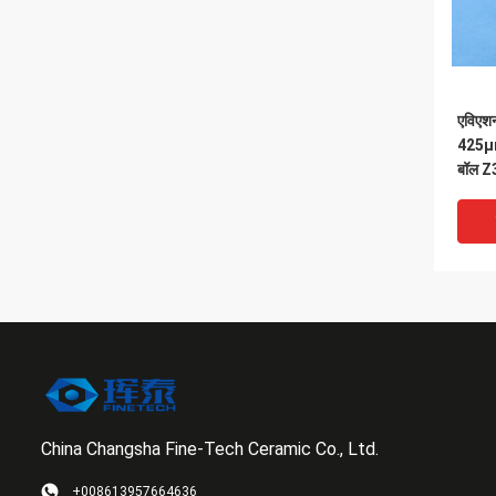
एविएशन
425μm
बॉल Z3
China Changsha Fine-Tech Ceramic Co., Ltd.
VI
+008613957664636