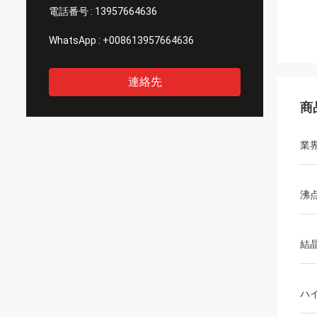
電話番号 :
13957664636
WhatsApp :
+008613957664636
連絡先
商
業
沸
結
ハ