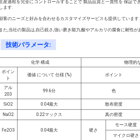
生産過程を完全にコントロールすることで 製品品質と一貫性を 保証で
します.
顧客のニーズと好みを合わせるカスタマイズサービスも提供しています.
また,当社の製品は,自己鋭さ,強い磨き能力,酸やアルカリの腐食に耐性が
技術パラメータ:
化学
構成
物理的
ポイン
価値
について
仕様 (%)
ポイント
ト
アル
99.6分
色
203
SiO2
0.04最大
散布密度
NaO2
0.22マックス
真の密度
モース硬度
Fe2O3
0.04最大
硬さ
マイクロ硬さ