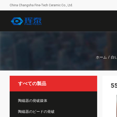
China Changsha Fine-Tech Ceramic Co., Ltd.
ホーム
/
白
すべての製品
5
陶磁器の発破媒体
陶磁器のビードの発破