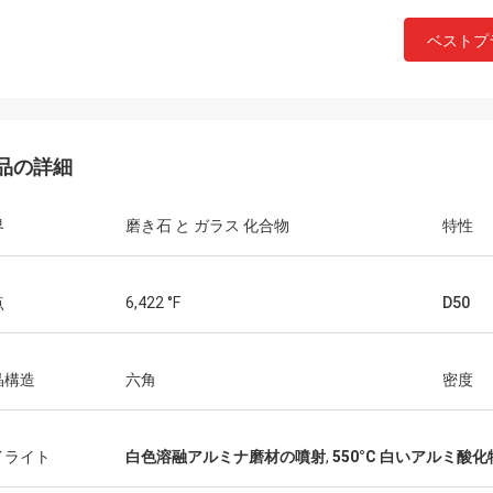
ベストプ
品の詳細
界
磨き石 と ガラス 化合物
特性
点
6,422 °F
D50
晶構造
六角
密度
イライト
白色溶融アルミナ磨材の噴射
,
550°C 白いアルミ酸化