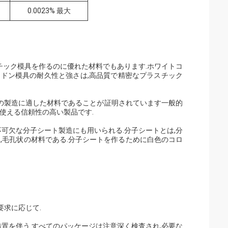
0.0023% 最大
チック模具を作るのに優れた材料でもあります.ホワイトコ
ドン模具の耐久性と強さは,高品質で精密なプラスチック
器の製造に適した材料であることが証明されています一般的
使える信頼性の高い製品です.
可欠な分子シート製造にも用いられる.分子シートとは,分
,毛孔状の材料である.分子シートを作るために白色のコロ
要求に応じて.
措置を伴う.すべてのパッケージは注意深く検査され,必要な