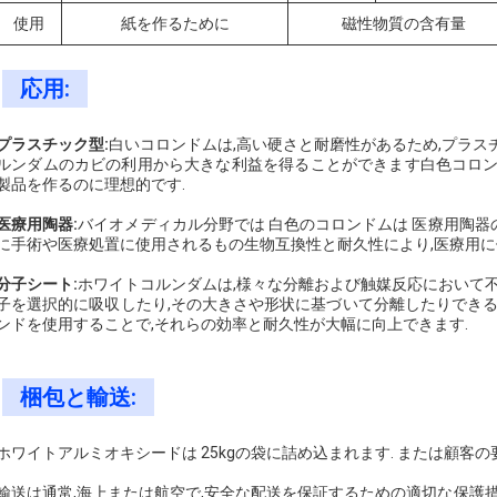
使用
紙を作るために
磁性物質の含有量
応用:
プラスチック型:
白いコロンドムは,高い硬さと耐磨性があるため,プラス
ルンダムのカビの利用から大きな利益を得ることができます白色コロン
製品を作るのに理想的です.
医療用陶器:
バイオメディカル分野では 白色のコロンドムは 医療用陶
に手術や医療処置に使用されるもの生物互換性と耐久性により,医療用に
分子シート:
ホワイトコルンダムは,様々な分離および触媒反応において不
子を選択的に吸収したり,その大きさや形状に基づいて分離したりできる
ンドを使用することで,それらの効率と耐久性が大幅に向上できます.
梱包と輸送:
ホワイトアルミオキシードは 25kgの袋に詰め込まれます. または顧客の
輸送は通常,海上または航空で,安全な配送を保証するための適切な保護