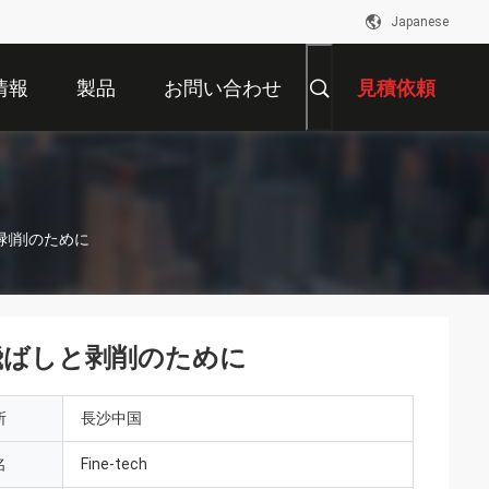
Japanese
情報
製品
お問い合わせ
見積依頼
と剥削のために
き飛ばしと剥削のために
所
長沙中国
名
Fine-tech