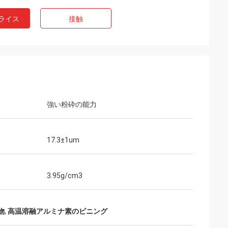
ライス
接触
強い粉砕の能力
17.3±1um
3.95g/cm3
物
,
高温溶融アルミナ素のピニング