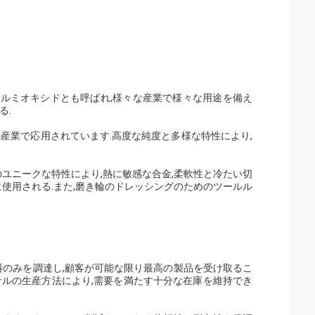
ホワイト・アルミオキシドとも呼ばれ,様々な産業で様々な用途を備え
る.
産業で応用されています.高度な純度と多様な特性により,
のユニークな特性により,熱に敏感な合金,柔軟性と冷たい切
に使用される.また,磨き輪のドレッシングのためのツールル
料のみを調達し,顧客が可能な限り最高の製品を受け取るこ
ナルの生産方法により,需要を満たす十分な在庫を維持でき