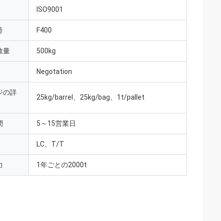
ISO9001
号
F400
数量
500kg
Negotation
ジの詳
25kg/barrel、25kg/bag、1t/pallet
間
5～15営業日
LC、T/T
力
1年ごとの2000t