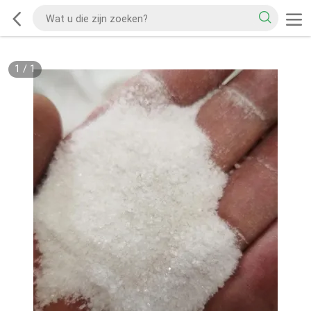
1
/
1