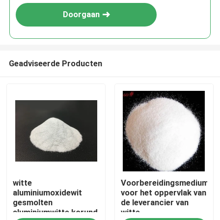
Doorgaan
Geadviseerde Producten
Thuis
witte
Voorbereidingsmedium
Producten
aluminiumoxidewit
voor het oppervlak van
gesmolten
de leverancier van
aluminiumwitte korund
witte
Over ons