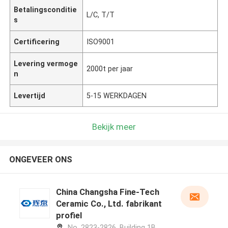
Betalingsconditie
L/C, T/T
s
Certificering
ISO9001
Levering vermoge
2000t per jaar
n
Levertijd
5-15 WERKDAGEN
Bekijk meer
ONGEVEER ONS
China Changsha Fine-Tech
Ceramic Co., Ltd. fabrikant
profiel
No. 2823-2826, Building 1B,