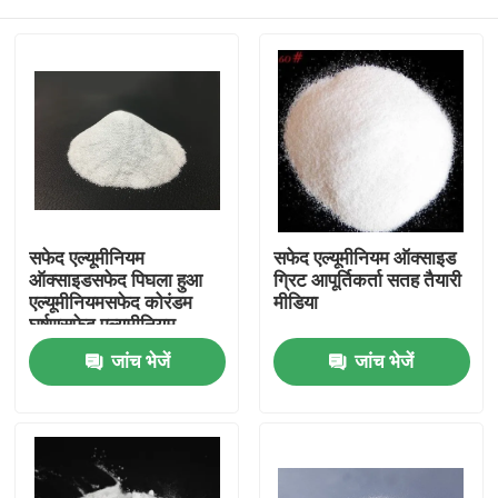
सफेद एल्यूमीनियम
सफेद एल्यूमीनियम ऑक्साइड
ऑक्साइडसफेद पिघला हुआ
ग्रिट आपूर्तिकर्ता सतह तैयारी
एल्यूमीनियमसफेद कोरंडम
मीडिया
घर्षणसफेद एल्यूमीनियम
ऑक्साइड ग्रिट
होम
जांच भेजें
जांच भेजें
उत्पाद
हमारे बारे में