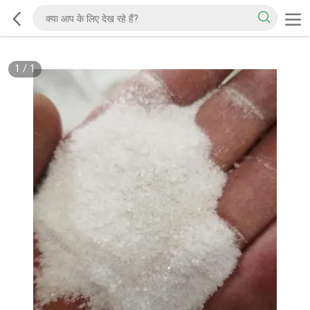
1
/
1