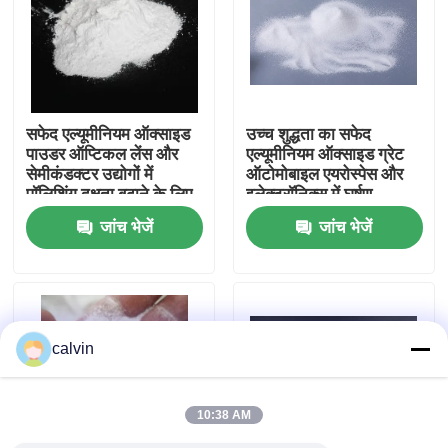
फैक्टरी यात्रा
गुणवत्ता नियंत्रण
सफेद एल्यूमीनियम ऑक्साइड
उच्च शुद्धता का सफेद
पाउडर ऑप्टिकल लेंस और
एल्यूमीनियम ऑक्साइड ग्रेट
सेमीकंडक्टर उद्योगों में
ऑटोमोबाइल एयरोस्पेस और
हमसे संपर्क करें
पॉलिशिंग दक्षता बढ़ाने के लिए
इलेक्ट्रॉनिक्स में घर्षण
डिज़ाइन किया गया है
विस्फोट पीसने और चमकाने
जांच भेजें
जांच भेजें
के लिए
एक बोली का अनुरोध
सिरेमिक ब्लास्टिंग मीडिया
calvin
सिरेमिक बीड ब्लास्टिंग
10:38 AM
सिरेमिक ब्लास्टिंग घर्षण