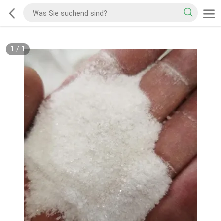
1
/
1