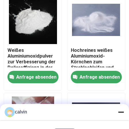
Fabrik Tour
Qualitätskontrolle
Weißes
Hochreines weißes
Kontakt
Aluminiumoxidpulver
Aluminiumoxid-
zur Verbesserung der
Körnchen zum
Poliereffizienz in der
Strahlschleifen und
Referenzen
optischen Linse und
Polieren in der
Anfrage absenden
Anfrage absenden
Halbleiterindustrie
Automobil-, Luft- und
Raumfahrtindustrie
Keramische startende Medien
sowie in der Elektronik
Keramisches Perlen-Starten
calvin
Keramisches startendes Scheuermittel