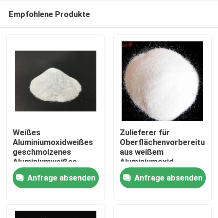
Empfohlene Produkte
Weißes
Zulieferer für
Aluminiumoxidweißes
Oberflächenvorbereitung
geschmolzenes
aus weißem
Startseite
Aluminiumweißes
Aluminiumoxid
Korundschleifwasseres
Anfrage absenden
Anfrage absenden
Aluminiumoxid
Produkte
Über uns