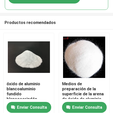
Productos recomendados
Inicio
óxido de aluminio
Medios de
blancoaluminio
preparación de la
fundido
superficie de la arena
Productos
blancocorindón
de óxido de aluminio
blancoabrasivo grano
blanco
Enviar Consulta
Enviar Consulta
de óxido de aluminio
Sobre nosotros