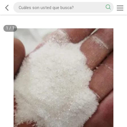
1
/
1