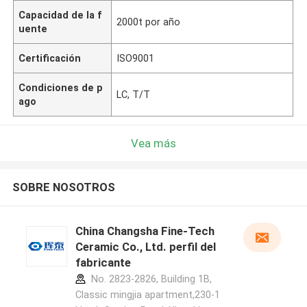
Capacidad de la f
2000t por año
uente
Certificación
ISO9001
Condiciones de p
LC, T/T
ago
Vea más
SOBRE NOSOTROS
China Changsha Fine-Tech
Ceramic Co., Ltd. perfil del
fabricante
No. 2823-2826, Building 1B,
Classic mingjia apartment,230-1