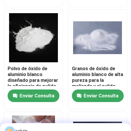
blanco
Visita a la fábrica
Control de Calidad
Contacto
Polvo de óxido de
Granos de óxido de
Solicitar una cotización
aluminio blanco
aluminio blanco de alta
diseñado para mejorar
pureza para la
la eficiencia de pulido
molienda y el pulido
Medios de voladura de cerámica
en las industrias de
con soplado abrasivo
Enviar Consulta
Enviar Consulta
lentes ópticas y
en la industria
semiconductores
automotriz,
Voladura de cerámica de la gota
aeroespacial y
electrónica
Abrasivo de voladura de cerámica