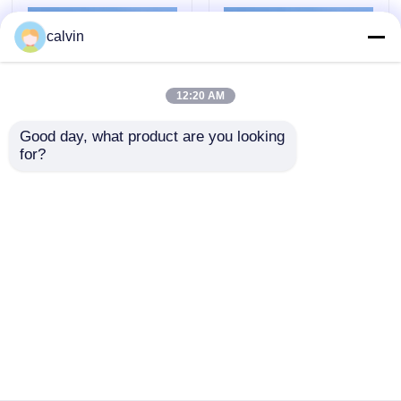
calvin
Palla del silicato di zirconio
12:20 AM
Media stridenti di biossido di zirconio
Good day, what product are you looking 
for?
scatto di ceramica
ISO9001 fabbricante
Ossido di alluminio bianco
scatto di ceramica
di abrasivi ceramici
scatto di
pallet da 1000 kg
mediazirconia scatto
pacchetto a tamburo
Garnet Abrasive Sand
di scatto di scatto di
da 25 kg 125-250μm
Invia richiesta
Invia richiesta
scatto di scatto di
ghiaia ceramica per
palle di ceramica
blasting B60 B120
Pallinatura ceramica
B40
Casa
Circa noi
Contattaci
Desktop Site
Ossido di alluminio di Brown
Sitemap
Privacy Policy
Carburo di silicio del carborundum