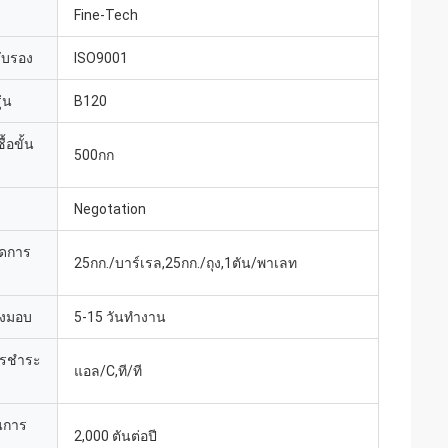
Fine-Tech
รับรอง
ISO9001
่น
B120
้อขั้น
500กก
Negotation
ยดการ
25กก./บาร์เรล,25กก./ถุง,1ตัน/พาเลท
่งมอบ
5-15 วันทำงาน
ารชำระ
แอล/C,ที/ที
นการ
2,000 ตันต่อปี