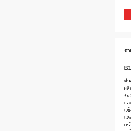
รา
B1
คํา
ผลิ
ระย
และ
แข็
และ
เหล