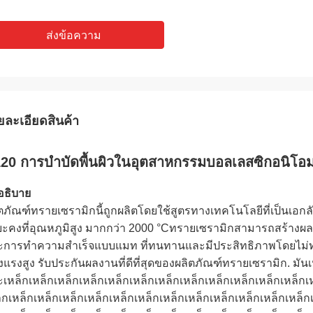
ส่งข้อความ
ยละเอียดสินค้า
20 การบําบัดพื้นผิวในอุตสาหกรรมบอลเลสซิกอนิโอม
อธิบาย
ตภัณฑ์ทรายเซรามิกนี้ถูกผลิตโดยใช้สูตรทางเทคโนโลยีที่เป็นเอกล
ะคงที่อุณหภูมิสูง มากกว่า 2000 °Cทรายเซรามิกสามารถสร้างผล
การทําความสําเร็จแบบแมท ที่ทนทานและมีประสิทธิภาพโดยไม่ทํ
งแรงสูง รับประกันผลงานที่ดีที่สุดของผลิตภัณฑ์ทรายเซรามิก. มัน
เหล็กเหล็กเหล็กเหล็กเหล็กเหล็กเหล็กเหล็กเหล็กเหล็กเหล็กเหล็กเ
็กเหล็กเหล็กเหล็กเหล็กเหล็กเหล็กเหล็กเหล็กเหล็กเหล็กเหล็กเหล็ก