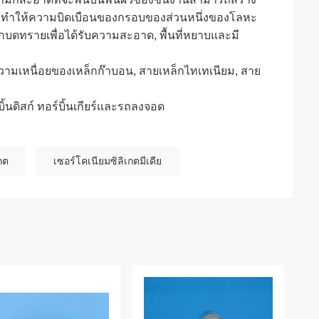
ละทําให้ความบิดเบือนของกรอบของส่วนหนึ่งของโลหะ
ถูกบดทรายเพื่อได้รับความสะอาด, พื้นที่หยาบและมี
วามเหนื่อยของเหล็กก๊าบอน, สายเหล็กไทเทเนียม, สาย
้นดิสก์ ทอร์บิ้นเกียร์และรถลงจอด
กต
เซอร์โคเนียมซิลิเกตมีเดีย