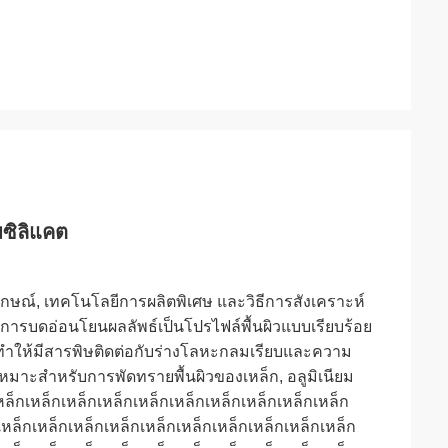
ซิลิแคต
ักษณ์, เทคโนโลยีการผลิตพิเศษ และวิธีการสังเคราะห์
การบดอ่อนโยนผลลัพธ์เป็นโปรไฟล์พื้นผิวแบบเรียบร้อย
าให้มีสารพิษติดต่อกับร่างโลหะกลมเรียบและความ
เหมาะสําหรับการพัดทรายพื้นผิวของเหล็ก, อลูมิเนียม
หล็กเหล็กเหล็กเหล็กเหล็กเหล็กเหล็กเหล็กเหล็กเหล็ก
เหล็กเหล็กเหล็กเหล็กเหล็กเหล็กเหล็กเหล็กเหล็กเหล็ก