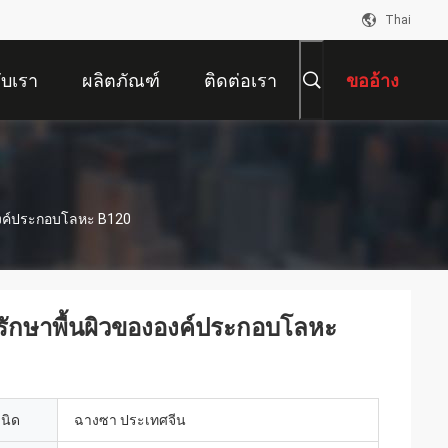
Thai
กับเรา
ผลิตภัณฑ์
ติดต่อเรา
ขออ้าง
องค์ประกอบโลหะ B120
รักษาพื้นผิวขององค์ประกอบโลหะ
เนิด
ฉางซา ประเทศจีน