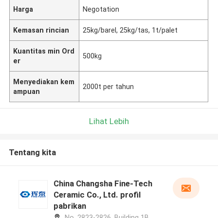
Harga
Negotation
Kemasan rincian
25kg/barel, 25kg/tas, 1t/palet
Kuantitas min Ord
500kg
er
Menyediakan kem
2000t per tahun
ampuan
Lihat Lebih
Tentang kita
China Changsha Fine-Tech
Ceramic Co., Ltd. profil
pabrikan
No. 2823-2826, Building 1B,