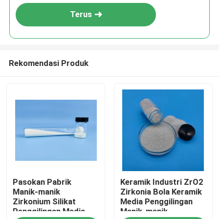
Terus
Rekomendasi Produk
Rumah
Pasokan Pabrik
Keramik Industri ZrO2
Produk
Manik-manik
Zirkonia Bola Keramik
Zirkonium Silikat
Media Penggilingan
Penggilingan Media
Manik-manik
Tentang kita