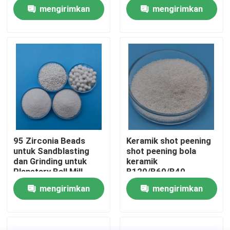
Bola Keramik Zirkonia
Zirkonium Silikat
mengirimkan
mengirimkan
Wisata pabrik
permintaan
permintaan
Kontrol kualitas
Hubungi kami
Quote request suatu
95 Zirconia Beads
Keramik shot peening
untuk Sandblasting
shot peening bola
Media Peledakan Keramik
dan Grinding untuk
keramik
Planetary Ball Mill
B120/B60/B40
mengirimkan
mengirimkan
Peledakan Manik Keramik
permintaan
permintaan
Abrasif Peledakan Keramik