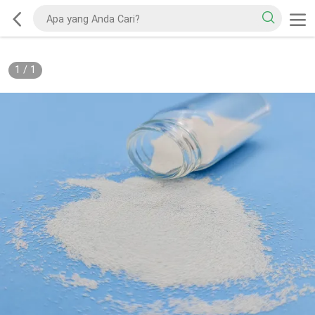
1
/
1