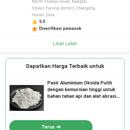
North Station Road, XiangHu
Street, Furong district, Changsha,
Hunan ,Cina
5.0
Diverifikasi pemasok
Lihat Lebih
Dapatkan Harga Terbaik untuk
Pasir Aluminium Oksida Putih
dengan kemurnian tinggi untuk
bahan tahan api dan alat abrasif
canggih memastikan daya tahan
tahan lama
Terus