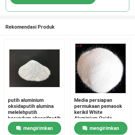
Rekomendasi Produk
Rumah
putih aluminium
Media persiapan
oksidaputih alumina
permukaan pemasok
melelehputih
kerikil White
Produk
korundum abrasifputih
Aluminium Oxide
aluminium oksida pasir
mengirimkan
mengirimkan
Tentang kita