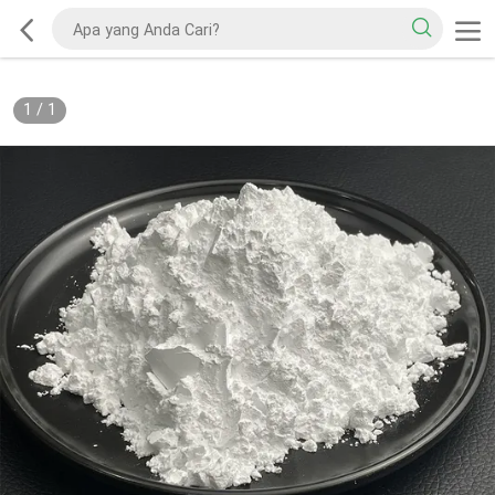
1
/
1