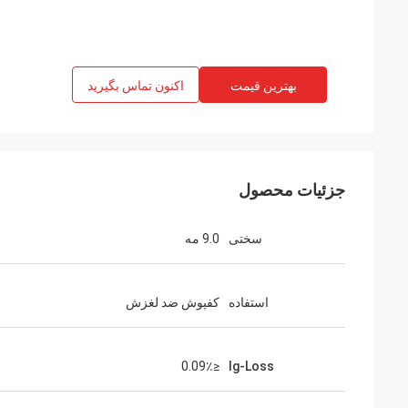
بهترین قیمت
اکنون تماس بگیرید
جزئیات محصول
سختی
9.0 مه
استفاده
کفپوش ضد لغزش
≤0.09٪
Ig-Loss