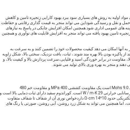
ن مواد اولیه به روش های بسیاری سود ببرد.بهبود کارایی زنجیره تامین و کاهش
ی حمل و نقل و رسیدگی شوداین می تواند منجر به قیمت گذاری رقابتی و حفاظت
زینه های عمومی اداری شود.همچنین امکان افزایش چابکی در پاسخ به نیازهای
 زنجیره تامین بهبود یافته می تواند منجر به افزایش قابلیت های نوآوری و همچنین
امر به آنها امکان می دهد کیفیت محصولات خود را تضمین کنند و به سرعت به
ند از پاکیزه بودن بالا بهره مند شوند.، ثبات، بافت نزدیک، سختی بالا، شکل زاویه
ا، مقاومت در برابر خوردگی اسید و قلیایی،سرعت پردازش بالا و کیفیت بالا، و
دهند و منجر به بهره وری بالای تولید می شوند.
کوراندوم سفید یک ترکیب Al2O3 با تراکم 3.95g / cm3 و سختی 9.0 Mohs است.یک مقاومت کششی 400 MPa و مقاومت خم 480
MPaهمچنین دارای ضریب انبساط حرارتی 8 × 10 ^ -6 K ^ - 1 و رسانایی حرارتی 29 W / m-K است. کوراندوم سفید دارای ثبات دمایی بالا است و
می تواند در برابر دمای بسیار بالا مقاومت کند.همچنین مقاومت الکتریکی حدود 10^14 Ω-cm داردخواص نوری آن از شفاف تا شفاف متفاوت
7رنگ آن معمولا سفید است، اما همچنین می تواند به شکل زرد روشن، آبی روشن، صورتی یا رنگ های