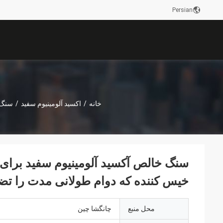
Persian
خانه
/
اکسید آلومینیوم سفید
/
سنگ خ
سنگ خالص آکسید آلومینیوم سفید برای ا
خیس کننده که دوام طولانی مدت را تض
محل منبع
چانگشا چین