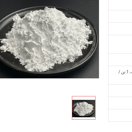
25 کیلوگرم / بشکه، 25 کیلوگرم / کیسه، 1 تن /