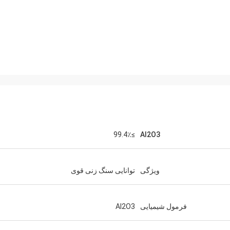
≥99.4٪
Al2O3
ویژگی
توانایی سنگ زنی قوی
فرمول شیمیایی
Al2O3