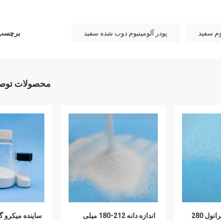
وم سفید
پودر آلومینیوم ذوب شده سفید
برچسب 
محصولات توصی
آسیاب مرطوب گرانول 280
اندازه دانه 212-180 میلی
ساینده میکرو گ