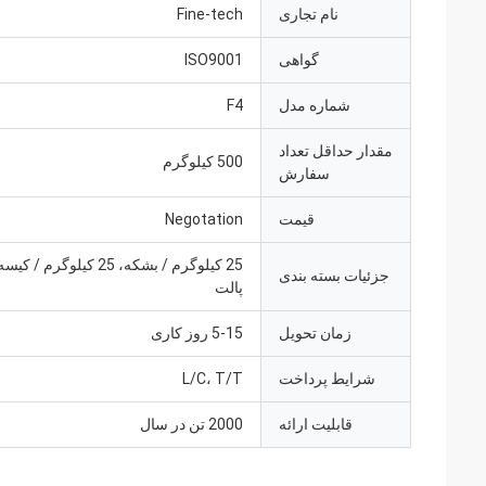
نام تجاری
Fine-tech
گواهی
ISO9001
شماره مدل
F4
مقدار حداقل تعداد
500 کیلوگرم
سفارش
قیمت
Negotation
جزئیات بسته بندی
پالت
زمان تحویل
5-15 روز کاری
شرایط پرداخت
L/C، T/T
قابلیت ارائه
2000 تن در سال