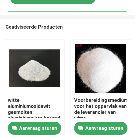
Geadviseerde Producten
Thuis
witte
Voorbereidingsmedium
aluminiumoxidewit
voor het oppervlak van
gesmolten
de leverancier van
Producten
aluminiumwitte korund
witte
abrasifwitte
aluminiumoxidegrit
Aanvraag sturen
Aanvraag sturen
aluminiumoxide korrel
Over ons