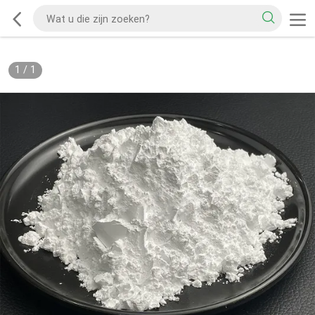
1
/
1