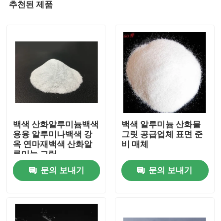
추천된 제품
백색 산화알루미늄백색
백색 알루미늄 산화물
용융 알루미나백색 강
그릿 공급업체 표면 준
옥 연마재백색 산화알
비 매체
루미늄 그릿
홈
문의 보내기
문의 보내기
제품 소개
회사 소개