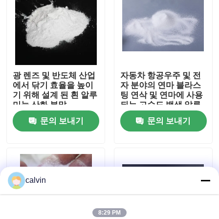
공장 투어
품질 관리
광 렌즈 및 반도체 산업
자동차 항공우주 및 전
에서 닦기 효율을 높이
자 분야의 연마 블라스
연락처
기 위해 설계 된 흰 알루
팅 연삭 및 연마에 사용
미늄 산화 분말
되는 고순도 백색 알루
미늄 산화물 그릿
문의 보내기
문의 보내기
견적 요청
요업 분사 매체
calvin
세라믹 비드 과부하 변형
세라믹 발파 연마제
8:29 PM