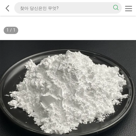
1
/
1