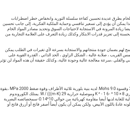
الخام بطرق عديدة.تحسين كفاءة سلسلة التوريد وانخفاض خطر اضطرابات
ا يمكن أن يؤدي إلى تسعير تنافسي وحماية الملكية الفكرية، إلى جانب تحسين
ضا زيادة المرونة في الاستجابة لاحتياجات السوق وتحديد مصادر المواد الخام
حسنة إلى تعزيز قدرات الابتكار وكذلك زيادة التعرف على العلامة التجارية من
يسمح لهم بضمان جودة منتجاتهم والاستجابة بسرعة لأي تغيرات في الطلب.يمكن
لمس القريب ، صلابة عالية ، الشكل الزاوي ، الحد الذاتي ، القدرة القوية على
مضي والقلي ،سرعة معالجة عالية وجودة عالية، وكذلك حقيقة أن هذه المواد لن تؤثر
الكوروندوم الأبيض هو مركب من Al2O3 ، مع كثافة 3.95g / cm3 وقسوة 9.0 Mohs. لديه بنية بلورية ثلاثية الأطراف وقوة ضغط 2000 MPa ،بقوة
سحب 400 MPa وقوة ثني 480 MPaكما أن معامل التوسع الحراري 8 × 10 ^ -6 K ^ - 1 وموصلية حرارية 29 W / (((m-K). يمتلك الكوروندوم
الأبيض استقرار درجة حرارة عالية ويمكنه تحمل درجات حرارة عالية للغاية.لديها أيضا مقاومة كهربائية من حوالي 10^14 Ω-سمخصائصه البصرية
لشفاف إلى الشفاف، ومؤشر انكساره هو 1.76يظهر لونه عادةً باللون الأبيض، ولكن يمكن أن يكون أيضاً أصفر فاتح أو أزرق فاتح أو