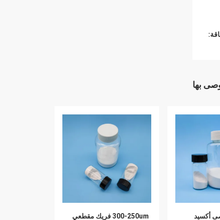
قة:
وصى بها
ى أكسيد
300-250um فريك مقطعي