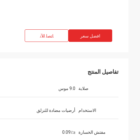
افضل سعر
ﺎﺘﺼﻟ ﺍﻶﻧ
تفاصيل المنتج
صلابة
9.0 موس
الاستخدام
أرضيات مضادة للنزلق
مفتش الخسارة
≤0.09٪