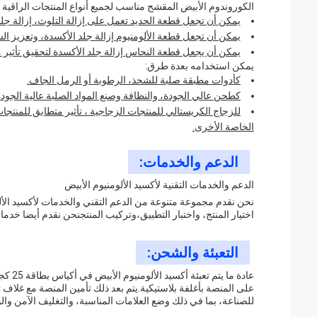
الكوروندوم الأبيض المقشح مناسب لجميع أنواع المنتجات الراقية 
يمكن أن تجعل قطعة الحديد تعمل على إزالة التلوث، إزالة جلد 
يمكن أن تجعل قطعة الألومنيوم إزالة جلد الأكسدة، وتعزيز الس
يمكن أن يجعل قطعة النحاس إزالة جلد الأكسدة لتحقيق تأثير 
يمكن استخدامه بعدة طرق:
كأدوات مطبقة صلبة للشحذ، الرطوبة أو الرمل الجاف.
كطحن عالي الجودة، والنظافة وصنع المواد الصلبة عالية الجودة 
للزجاج الكريستالي للمنتجات الزجاجية ، تأثير متطابق للمنتجات
الخاصة الأخرى.
الدعم والخدمات:
الدعم والخدمات التقنية لأكسيد الألومنيوم الأبيض
نحن نقدم مجموعة متنوعة من الدعم التقني والخدمات لأكسيد الألو
اختيار المنتج، واختبار التطبيق،وتركيب المنتجنحن نقدم أيضا خدم
التعبئة والشحن:
على المنصة بأغلفة بلاستيكية.يتم بعد ذلك تأمين المنصة مع غلاف
للصناعة، بما في ذلك وضع العلامات المناسبة، والتغليف الآمن والو