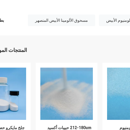
ومنيوم الأبيض
مسحوق الألومينا الأبيض المنصهر
بطا
المنتجات الم
ومنيوم
212-180um حبيبات أكسيد
جلخ مايكرو حص