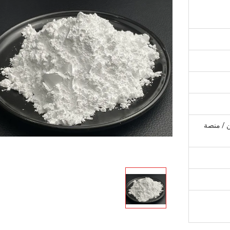
يل ، 25 كجم / كيس ، 1 طن / منصة