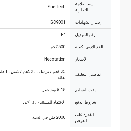
اسم العلامة
Fine-tech
التجارية
إصدار الشهادات
ISO9001
رقم الموديل
F4
الحد الأدنى لكمية
500 كجم
الأسعار
Negotation
25 كجم / برم
تفاصيل التغليف
نقالة
وقت التسليم
5-15 يوم عمل
شروط الدفع
الاعتماد المستندي، تي/تي
القدرة على
2000 طن في السنة
العرض