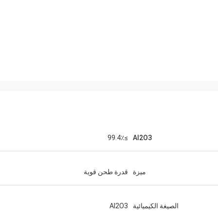
≥99.4٪
Al2O3
ميزة
قدرة طحن قوية
الصيغة الكيميائية
Al2O3