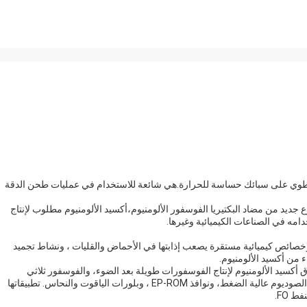
ي تنطوي على سبائك حساسة للحرارة.هي شائعة للاستخدام في عمليات طحن الدقة
وع جديد من مضاد البكتيريا الفوسفور الألومنيوم،أكسيد الألومنيوم مطلوب لإنتاج
امه في الصناعات الكيميائية وغيرها.
وخصائص كيميائية مستقرة يصعب إذابتها في الأحماض والقليات ، ونشاط تجميد
 من أكسيد الألومنيوم.
أكسيد الألومنيوم لإنتاج الفوسفورات طويلة بعد الضوء، والفوسفور ثلاثي
الألوان، والمواد الهشاشة، والمصابيح السيرامية الشفافة،مصابيح الصوديوم عالية الضغط، ونوافذ EP-ROM ، وبلورات الياقوت والنحاس. تطبيقاتها
ط FO.