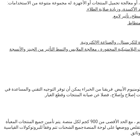
، أو معالجة تجميل المنتجات أو الأجهزة. له مجموعة متنوعة من الاستخدامات:
الأكسدة، وزيادة صلابة الطلاء.
طح، تأثير لامع.
متطاط.
للكريستال، والصناعة الإلكترونية.
 البلاستيكية المحفورة ، معالجة الملابس والنمط التأثير من الجينز والأنسجة
منيوم الأبيض. فريقنا من الخبراء يمكن أن توفر التوجيه التقني والمساعدة في
ات إصلاح وإصلاح، فضلا عن صيانة المنتجات وقطع الغيار.
عادة ما يتم تعبئة أكسيد الألومنيوم الأبيض في أكياس بطاقة 25 كجم ، مع الحد الأقصى من 900 كجم لكل منصة. يتم تأمين جميع المنتجات المعبأة
 تقلص ووضعها على لوحة المنصةجميع الشحنات تتم وفقاً للبروتوكولات القياسية
ثائق.