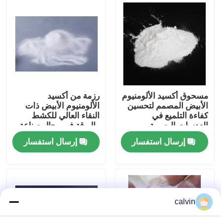
جولة في المعمل
ضبط الجودة
اتصل بنا
مسحوق أكسيد الألومنيوم
رزمة من أكسيد
الأبيض المصمم لتحسين
الألومنيوم الأبيض ذات
كفاءة التلميع في
النقاء العالي للكشط
طلب اقتباس
العدسات البصرية
والبرقة في مجال صناعة
وصناعات أشباه
السيارات والفضاء
إرسال استفسار
إرسال استفسار
الموصلات
والإلكترونيات
وسائل تفجير السيراميك
نسف حبة السيراميك
calvin
صنفرة سيراميك