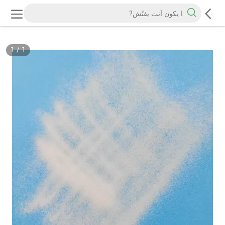
1
/
1