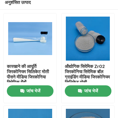
अनुशंसित उत्पाद
कारखाने की आपूर्ति
औद्योगिक सिरेमिक ZrO2
जिरकोनियम सिलिकेट मोती
जिरकोनिया सिरेमिक बॉल
पीसने मीडिया जिरकोनिया
ग्राइंडिंग मीडिया जिरकोनियम
सिरेमिक गेंदों
सिलिकेट मोती
होम
जांच भेजें
जांच भेजें
उत्पाद
हमारे बारे में