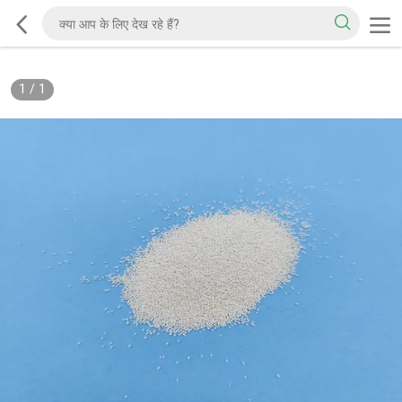
1
/
1