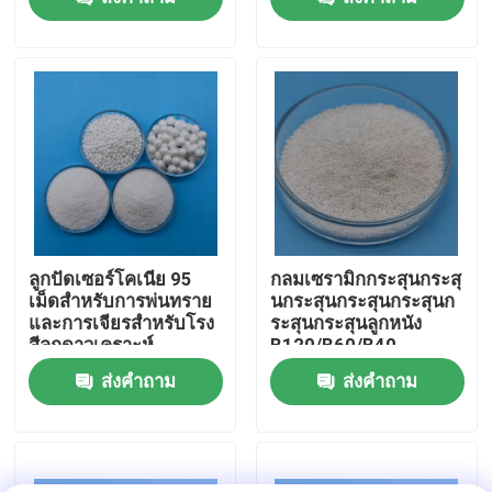
ลบอลบอลบอลบอลบอ
ลบอลบอลบอลบอลบอ
ลบอลบอลบอลบอลบอ
ทัวร์โรงงาน
ลบอลบอลบอลบอลบอ
ลบอลบอลบอลบอลบอ
ลบอลบอลบอลบอลบอ
ควบคุมคุณภาพ
ลบอลบอลบอลบอลบอ
ลบอลบอลบอลบอลบอ
ลบอลบอลบอลบอลบอ
ติดต่อเรา
ลบอลบอลบอลบอลบอ
ลบอลบอลบอลบอลบอ
ลบอลบอลบอลบอลบอ
ลบอลบอลบอลบอลบอ
ขออ้าง
ลูกปัดเซอร์โคเนีย 95
กลมเซรามิกกระสุนกระสุ
ลบอลบอลบอลบอลบอ
เม็ดสำหรับการพ่นทราย
นกระสุนกระสุนกระสุนก
ลบอลบอลบอลบอลบอ
และการเจียรสำหรับโรง
ระสุนกระสุนลูกหนัง
ลบอลบอลบอลบอลบอ
สื่อการพ่นเซรามิก
สีลูกดาวเคราะห์
B120/B60/B40
ลบอลบอลบอลบอลบอ
ลบอลบอลบอลบอลบอ
ส่งคำถาม
ส่งคำถาม
ลบอลบอลบอลบอลบอ
การพ่นลูกปัดเซรามิก
ลบอลบอลบอลบอลบอ
ลบอลบอลบอล
สารกัดกร่อนเซรามิก