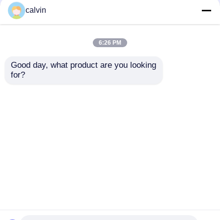
calvin
ลูกเซอร์โคเนียมซิลิเกต
6:26 PM
สื่อการบดเซอร์โคเนีย
Good day, what product are you looking 
for?
สะพายเซรามิก สะพายเซ
ISO9001 ผู้ผลิตเครื่อง
รามิก สะพายเซรามิก
บดเซรามิก 1000
อลูมิเนียมออกไซด์สีขาว
สะพายเซรามิก สะพายเซ
กิโลกรัม พาเล็ต 25
รามิก สะพายเซรามิก
กิโลกรัม แพคเกจกลอง
125-250μm กรดบดเซ
ทรายขัดโกเมน
ส่งคำถาม
ส่งคำถาม
รามิก B60 B120 B40
ยิงเซรามิก
บ้าน
เกี่ยวกับเรา
ติดต่อเรา
Desktop Site
Sitemap
Privacy Policy
อะลูมิเนียมออกไซด์สีน้ำตาล
กากเพชรซิลิคอนคาร์ไบด์
คุณภาพ
สื่อการพ่นเซรามิก
โรงงานในประเทศ