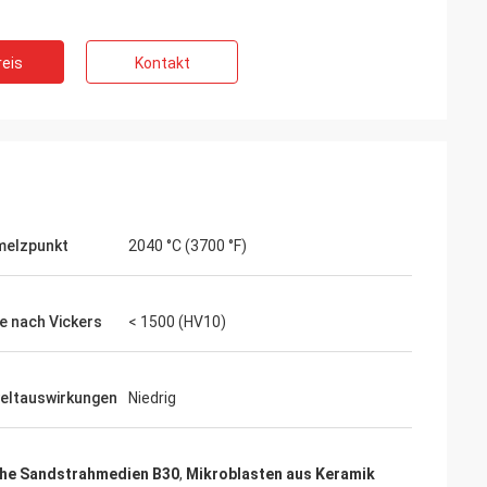
eis
Kontakt
melzpunkt
2040 °C (3700 °F)
e nach Vickers
< 1500 (HV10)
ltauswirkungen
Niedrig
he Sandstrahmedien B30
,
Mikroblasten aus Keramik