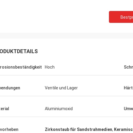
Bestpr
ODUKTDETAILS
rosionsbeständigkeit
Hoch
Sch
wendungen
Ventile und Lager
Härt
erial
Aluminiumoxid
Umwe
vorheben
Zirkonstaub für Sandstrahmedien
,
Keramisc