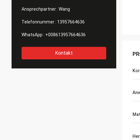
Ansprechpartner :
Wang
Telefonnummer :
13957664636
WhatsApp :
+008613957664636
Kontakt
PR
Kor
An
Mat
Her