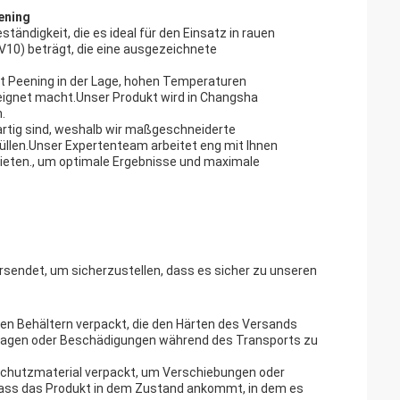
ening
ändigkeit, die es ideal für den Einsatz in rauen
10) beträgt, die eine ausgezeichnete
t Peening in der Lage, hohen Temperaturen
eignet macht.Unser Produkt wird in Changsha
.
gartig sind, weshalb wir maßgeschneiderte
üllen.Unser Expertenteam arbeitet eng mit Ihnen
ieten., um optimale Ergebnisse und maximale
rsendet, um sicherzustellen, dass es sicher zu unseren
gen Behältern verpackt, die den Härten des Versands
ckagen oder Beschädigungen während des Transports zu
 Schutzmaterial verpackt, um Verschiebungen oder
dass das Produkt in dem Zustand ankommt, in dem es