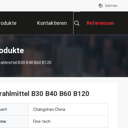
German
rodukte
Kontaktieren
Referenzen
Sie Uns
odukte
rahlmittel B30 B40 B60 B120
rahlmittel B30 B40 B60 B120
sort
Changshan China
ame
Fine-tech