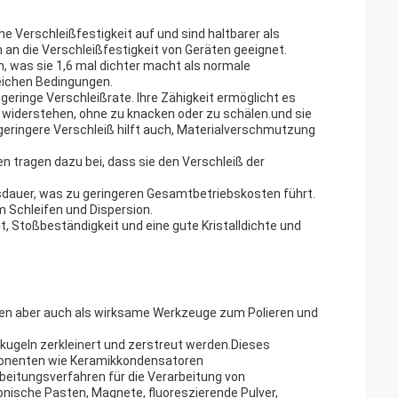
e Verschleißfestigkeit auf und sind haltbarer als
n die Verschleißfestigkeit von Geräten geeignet.
 was sie 1,6 mal dichter macht als normale
leichen Bedingungen.
eringe Verschleißrate. Ihre Zähigkeit ermöglicht es
 widerstehen, ohne zu knacken oder zu schälen.und sie
 geringere Verschleiß hilft auch, Materialverschmutzung
n tragen dazu bei, dass sie den Verschleiß der
nsdauer, was zu geringeren Gesamtbetriebskosten führt.
m Schleifen und Dispersion.
, Stoßbeständigkeit und eine gute Kristalldichte und
nen aber auch als wirksame Werkzeuge zum Polieren und
kugeln zerkleinert und zerstreut werden.Dieses
omponenten wie Keramikkondensatoren
beitungsverfahren für die Verarbeitung von
ronische Pasten, Magnete, fluoreszierende Pulver,