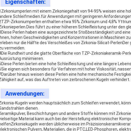
Eigenschaften:
1Zirkoniumperlen mit einem Zirkoniegehalt von 94-95% weisen eine hoh
andere Schleifmedien.für Anwendungen mit geringeren Anforderungen a
2TZP-Zirkoniumperlen enthalten etwa 95% Zirkonium und 4,8% Yttrium,
Zirkonieperlen.Dies führt zu einer höheren Schleifleistung unter den g
3Diese Perlen haben eine ausgezeichnete Stoßbeständigkeit und eine g
ihnen, hohen Geschwindigkeiten und Konzentrationen in Maschinen zu
erleben nur die Hälfte des Verschleißes von Zirkonia-Silicat-PerlenDer
zu vermeiden.
4Die Rundheit und die glatte Oberfläche von TZP-Zirkoniakeramik-Perle
Ausrüstung minimieren.
5Diese Perlen bieten eine hohe Schleifleistung und eine längere Lebe
6Sie eignen sich besonders für Verfahren mit hoher Viskosität, nasse
7Darüber hinaus weisen diese Perlen eine hohe mechanische Festigkeit
Zähigkeit auf, was das Auftreten von zerbrochenen Kugeln verhindert.
Anwendungen:
Zirkonia-Kugeln werden hauptsächlich zum Schleifen verwendet, kön
Sandstrahlen dienen.
Keramikpulver, Beschichtungen und andere Stoffe können mit Zirkonie
vielseitige Material kann auch bei der Herstellung elektronischer K
helfenZirkoniekugeln werden üblicherweise im Präzisionskeramikverar
elektronischen Pulvern, Materialien, die in PTC,LED-Phosphoren, elekt