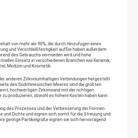
Gehalt von mehr als 90%, die durch Hinzufügen eines
istung und Verschleißfestigkeit aufSie haben außerdem
ährend des Gebrauchs vermieden wird.und hohe
striellen Einsatz in verschiedenen Branchen wie Keramik,
el, Medizin und Kosmetik.
 oder anderen Zirkoniumhaltigen Verbindungen hergestellt
biete des Südchinesischen Meeres sind die größten
nnt, hochwertigen Zirkonsand mit der richtigen
u produzieren, obwohl es höhere Kosten haben kann.
erung des Prozesses und der Verbesserung der Formen-
rte und Dichte und eignen sich somit für die Streuung und
hre geringe Partikelgröße eignen sie sich hervorragend