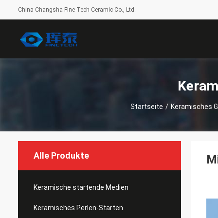
China Changsha Fine-Tech Ceramic Co., Ltd.
Keram
Startseite
/
Keramisches 
Alle Produkte
Mi
Keramische startende Medien
Keramisches Perlen-Starten