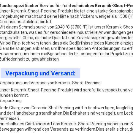
Kundenspezifischer Service für feintechnisches Keramik-Shoot-Pe
Unser Keramik-Shoot-Peening-Produkt bietet eine starke Korrosionsbest
Umgebungen macht.und seine Härte nach Vickers weniger als 1500 (HV
Dimensionsstabilität bietet.
Mit einem Schmelzpunkt von 2040 °C (3700 °F) ist unser Keramik-Shoo
standzuhalten, was es für verschiedene industrielle Anwendungen ge
hergestellt., China, die hohe Qualität und Zuverlässigkeit gewährleisten
Wir bei Fine-tech verstehen, dass die Bedürfnisse jedes Kunden einzi
Dienstleistungen anbieten, um Ihre spezifischen Anforderungen zu erf
zusammen, um Ihnen maßgeschneiderte Lösungen für Ihr Projekt zu b
Zufriedenheit zu gewährleisten.
Verpackung und Versand:
Verpackung und Versand von Keramik-Shoot-Peening
Unser Keramik-Shoot-Peening-Produkt wird sorgfältig verpackt und ve
Kunden kommt.
Verpackung
Jede Charge von Ceramic Shot Peening wird in hochwertigen, langlebi
und der Handhabung standhalten.Die Behälter sind versiegelt, um Le
vermeiden..
Innerhalb des Containers ist das Keramik-Shoot Peening sicher in ein
Bewegungen während des Versands zu verhindern.Dies stellt sicher, 