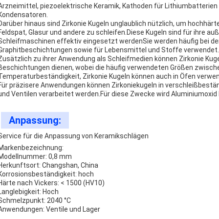
Arzneimittel, piezoelektrische Keramik, Kathoden für Lithiumbatterie
Kondensatoren.
Darüber hinaus sind Zirkonie Kugeln unglaublich nützlich, um hochhärt
Feldspat, Glasur und andere zu schleifen.Diese Kugeln sind für ihre a
Schleifmaschinen effektiv eingesetzt werdenSie werden häufig bei der
Graphitbeschichtungen sowie für Lebensmittel und Stoffe verwendet.
Zusätzlich zu ihrer Anwendung als Schleifmedien können Zirkonie Ku
Beschichtungen dienen, wobei die häufig verwendeten Größen zwische
Temperaturbeständigkeit, Zirkonie Kugeln können auch in Öfen verwe
Für präzisere Anwendungen können Zirkoniekugeln in verschleißbestän
und Ventilen verarbeitet werden.Für diese Zwecke wird Aluminiumoxid 
Anpassung:
Service für die Anpassung von Keramikschlägen
Markenbezeichnung:
Modellnummer: 0,8 mm
Herkunftsort: Changshan, China
Korrosionsbeständigkeit: hoch
Härte nach Vickers: < 1500 (HV10)
Langlebigkeit: Hoch
Schmelzpunkt: 2040 °C
Anwendungen: Ventile und Lager