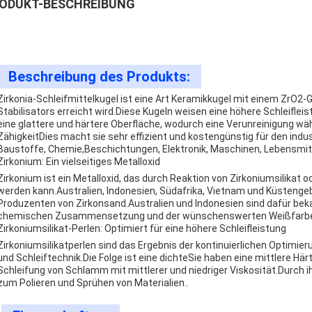
ODUKT-BESCHREIBUNG
Beschreibung des Produkts:
Zirkonia-Schleifmittelkugel ist eine Art Keramikkugel mit einem ZrO2-
Stabilisators erreicht wird.Diese Kugeln weisen eine höhere Schleifle
eine glattere und härtere Oberfläche, wodurch eine Verunreinigung w
ZähigkeitDies macht sie sehr effizient und kostengünstig für den indu
Baustoffe, Chemie,Beschichtungen, Elektronik, Maschinen, Lebensmitt
Zirkonium: Ein vielseitiges Metalloxid
Zirkonium ist ein Metalloxid, das durch Reaktion von Zirkoniumsilikat
werden kann.Australien, Indonesien, Südafrika, Vietnam und Küstenge
Produzenten von Zirkonsand.Australien und Indonesien sind dafür beka
chemischen Zusammensetzung und der wünschenswerten Weißfarbe z
Zirkoniumsilikat-Perlen: Optimiert für eine höhere Schleifleistung
Zirkoniumsilikatperlen sind das Ergebnis der kontinuierlichen Optimi
und Schleiftechnik.Die Folge ist eine dichteSie haben eine mittlere Hä
Schleifung von Schlamm mit mittlerer und niedriger Viskosität.Durch i
zum Polieren und Sprühen von Materialien..