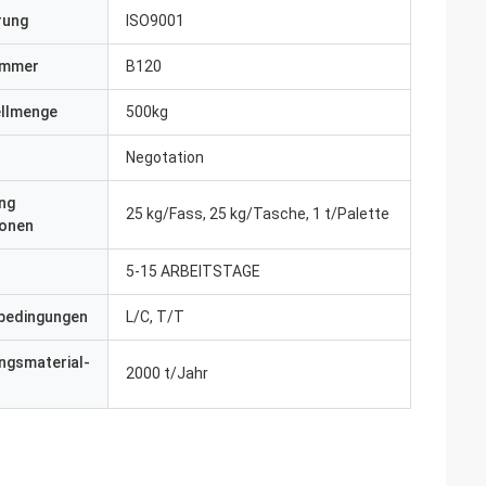
erung
ISO9001
ummer
B120
ellmenge
500kg
Negotation
ng
25 kg/Fass, 25 kg/Tasche, 1 t/Palette
ionen
5-15 ARBEITSTAGE
bedingungen
L/C, T/T
ngsmaterial-
2000 t/Jahr