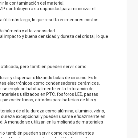
ir la contaminación del material.
 TZP contribuyen a su capacidad para minimizar el
da útil más larga, lo que resulta en menores costos
a húmeda y alta viscosidad.
al impacto y buena densidad y dureza del cristal, lo que
rectificado, pero también pueden servir como
urar y dispersar utilizando bolas de circonio. Este
entes electrónicos como condensadores cerámicos,
io se emplean habitualmente en la trituración de
ateriales utilizados en PTC, fósforos LED, pastas
iezoeléctricas, cátodos para baterías de litio y
eriales de alta dureza como alúmina, aluminio, vidrio,
su dureza excepcional y pueden usarse eficazmente en
d. A menudo se utilizan en la molienda de materiales
onio también pueden servir como recubrimientos