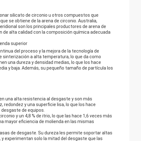
onar silicato de circonio u otros compuestos que
que se obtiene de la arena de circonio. Australia,
eridional son los principales productores de arena de
cón de alta calidad con la composición química adecuada
ienda superior
ontinua del proceso y la mejora de la tecnología de
 sinterización a alta temperatura, lo que da como
enen una dureza y densidad medias, lo que los hace
edia y baja. Además, su pequeño tamaño de partícula los
enen una alta resistencia al desgaste y son más
 redondez y una superficie lisa, lo que los hace
l desgaste de equipos.
conio y un 4,8 % de itrio, lo que las hace 1,6 veces más
na mayor eficiencia de molienda en las mismas
tasas de desgaste. Su dureza les permite soportar altas
, y experimentan solo la mitad del desgaste que las