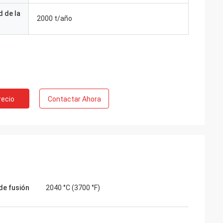
 de la
2000 t/año
recio
Contactar Ahora
de fusión
2040 °C (3700 °F)