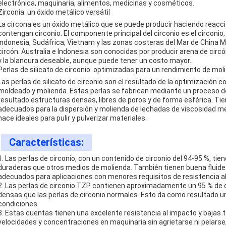
electrónica, maquinaria, alimentos, medicinas y cosméticos.
Zirconia: un óxido metálico versátil
La circona es un óxido metálico que se puede producir haciendo reacci
contengan circonio. El componente principal del circonio es el circonio, 
Indonesia, Sudáfrica, Vietnam y las zonas costeras del Mar de China M
circón. Australia e Indonesia son conocidas por producir arena de cir
y la blancura deseable, aunque puede tener un costo mayor.
Perlas de silicato de circonio: optimizadas para un rendimiento de mol
Las perlas de silicato de circonio son el resultado de la optimización c
moldeado y molienda. Estas perlas se fabrican mediante un proceso de
resultado estructuras densas, libres de poros y de forma esférica. Ti
adecuados para la dispersión y molienda de lechadas de viscosidad m
hace ideales para pulir y pulverizar materiales.
Características:
1. Las perlas de circonio, con un contenido de circonio del 94-95 %, ti
duraderas que otros medios de molienda. También tienen buena fluidez,
adecuados para aplicaciones con menores requisitos de resistencia a
2. Las perlas de circonio TZP contienen aproximadamente un 95 % de cir
densas que las perlas de circonio normales. Esto da como resultado u
condiciones.
3. Estas cuentas tienen una excelente resistencia al impacto y bajas 
velocidades y concentraciones en maquinaria sin agrietarse ni pelarse