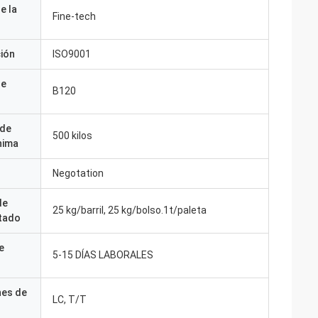
e la
Fine-tech
ción
ISO9001
de
B120
 de
500 kilos
nima
Negotation
de
25 kg/barril, 25 kg/bolso.1t/paleta
tado
e
5-15 DÍAS LABORALES
nes de
LC, T/T