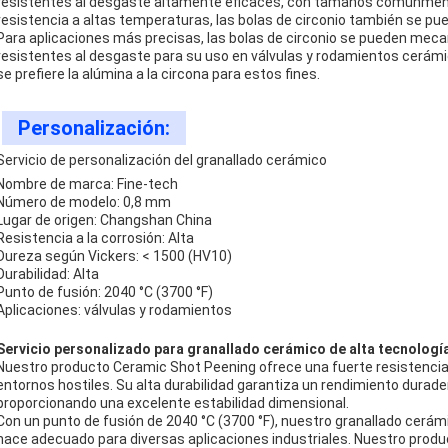
resistentes al desgaste altamente eficaces, con tamaños comúnmente 
resistencia a altas temperaturas, las bolas de circonio también se pue
Para aplicaciones más precisas, las bolas de circonio se pueden meca
resistentes al desgaste para su uso en válvulas y rodamientos cerámi
se prefiere la alúmina a la circona para estos fines.
Personalización:
Servicio de personalización del granallado cerámico
Nombre de marca: Fine-tech
Número de modelo: 0,8 mm
Lugar de origen: Changshan China
Resistencia a la corrosión: Alta
Dureza según Vickers: < 1500 (HV10)
Durabilidad: Alta
Punto de fusión: 2040 °C (3700 °F)
Aplicaciones: válvulas y rodamientos
Servicio personalizado para granallado cerámico de alta tecnologí
Nuestro producto Ceramic Shot Peening ofrece una fuerte resistencia a 
entornos hostiles. Su alta durabilidad garantiza un rendimiento durade
proporcionando una excelente estabilidad dimensional.
Con un punto de fusión de 2040 °C (3700 °F), nuestro granallado cerám
hace adecuado para diversas aplicaciones industriales. Nuestro produc