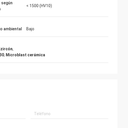
 según
< 1500 (HV10)
s
o ambiental
Bajo
 zircón
,
B30
,
Microblast cerámica