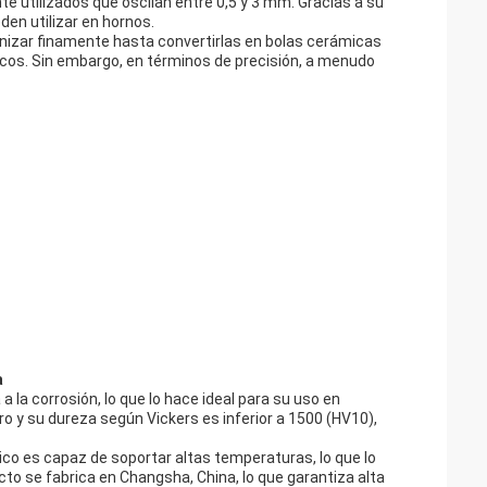
utilizados que oscilan entre 0,5 y 3 mm. Gracias a su
den utilizar en hornos.
nizar finamente hasta convertirlas en bolas cerámicas
cos. Sin embargo, en términos de precisión, a menudo
a
la corrosión, lo que lo hace ideal para su uso en
ro y su dureza según Vickers es inferior a 1500 (HV10),
ico es capaz de soportar altas temperaturas, lo que lo
to se fabrica en Changsha, China, lo que garantiza alta