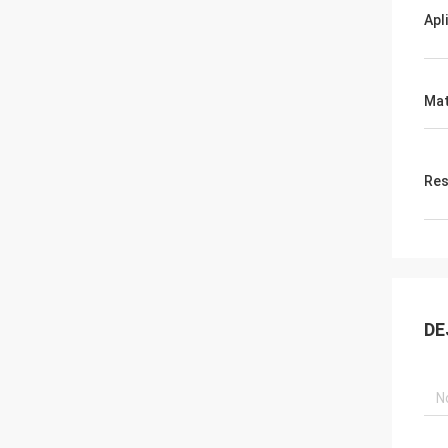
Apl
Mat
Res
DE