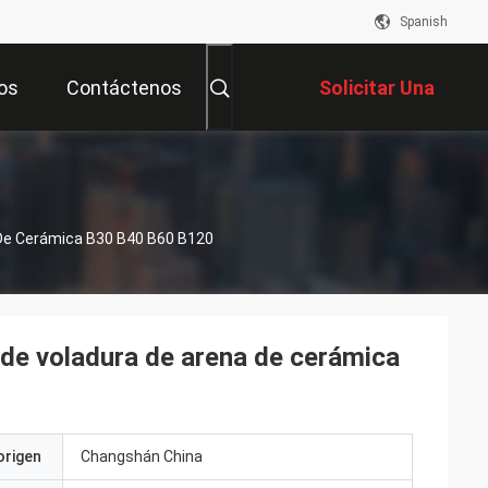
Spanish
os
Contáctenos
Solicitar Una
Cotización
 De Cerámica B30 B40 B60 B120
 de voladura de arena de cerámica
origen
Changshán China