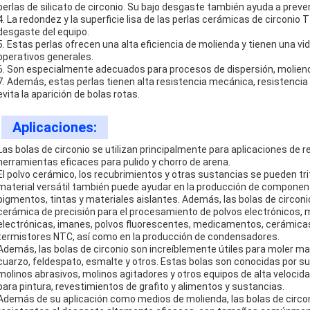
perlas de silicato de circonio. Su bajo desgaste también ayuda a preven
4. La redondez y la superficie lisa de las perlas cerámicas de circonio
desgaste del equipo.
5. Estas perlas ofrecen una alta eficiencia de molienda y tienen una vi
operativos generales.
6. Son especialmente adecuados para procesos de dispersión, moliend
7. Además, estas perlas tienen alta resistencia mecánica, resistencia 
evita la aparición de bolas rotas.
Aplicaciones:
Las bolas de circonio se utilizan principalmente para aplicaciones de 
herramientas eficaces para pulido y chorro de arena.
El polvo cerámico, los recubrimientos y otras sustancias se pueden trit
material versátil también puede ayudar en la producción de compon
pigmentos, tintas y materiales aislantes. Además, las bolas de circon
cerámica de precisión para el procesamiento de polvos electrónicos, m
electrónicas, imanes, polvos fluorescentes, medicamentos, cerámicas p
termistores NTC, así como en la producción de condensadores.
Además, las bolas de circonio son increíblemente útiles para moler mat
cuarzo, feldespato, esmalte y otros. Estas bolas son conocidas por 
molinos abrasivos, molinos agitadores y otros equipos de alta velocida
para pintura, revestimientos de grafito y alimentos y sustancias.
Además de su aplicación como medios de molienda, las bolas de circ