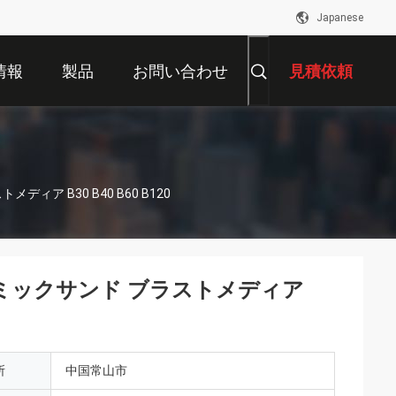
Japanese
情報
製品
お問い合わせ
見積依頼
ア B30 B40 B60 B120
ミックサンド ブラストメディア
所
中国常山市