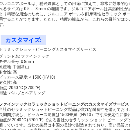
ジルコニアボールは、粉砕媒体としての用途に加えて、非常に効果的な
れるサイズは 0.5 ～ 3 mm の範囲です。ジルコニアボールは高温耐
より精密な用途のために、ジルコニア ボールを耐摩耗性セラミック ボ
用することができます。ただし、精度の観点から、これらの目的ではジ
す。
カスタマイズ:
セラミックショットピーニングカスタマイズサービス
ブランド名: ファインテック
モデル番号: 0.8mm
原産地: 中国常山
耐食性: 高
ビッカース硬度: < 1500 (HV10)
耐久性: 高
融点: 2040 °C (3700 °F)
用途: バルブとベアリング
ファインテックセラミックショットピーニングのカスタマイズサービス
当社のセラミックショットピーニング製品は強力な耐食性を備えており
長期間持続し、ビッカース硬度は1500未満（HV10）で寸法安定性に優
融点が 2040 °C (3700 °F) である当社のセラミック ショット 
適しています。当社の製品は中国の長沙で製造されており、高い品質と