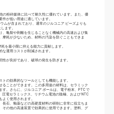
く、他の粉砕媒体に比べて耐久性に優れています。また、優
要件が低い用途に適しています。
のイットリウムが含まれており、通常のジルコニア ビーズよりも
上します。
より、亀裂や剥離を生じることなく機械内の高速および集
。摩耗が少ないため、材料の汚染を防ぐこともできま
器の摩耗を最小限に抑える能力に貢献します。
体的な運用コストが削減されます。
と靭性が良好であり、破球の発生を防ぎます。
ストの効果的なツールとしても機能します。
せることができます。この多用途の材料は、セラミック
す。さらに、ジルコニア ボールは、電子粉末、PTC で
、圧電セラミックス、リチウム電池の陰極、および NTC
もよく使用されます。
、長石、釉薬などの高硬度材料の研削に非常に役立ちま
、その他の高速装置で効果的に使用できます。塗料、グ