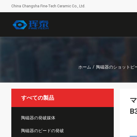
China Changsha Fine-Tech Ceramic Co., Ltd.
ホーム
/
陶磁器のショットピ
すべての製品
マ
B
陶磁器の発破媒体
陶磁器のビードの発破