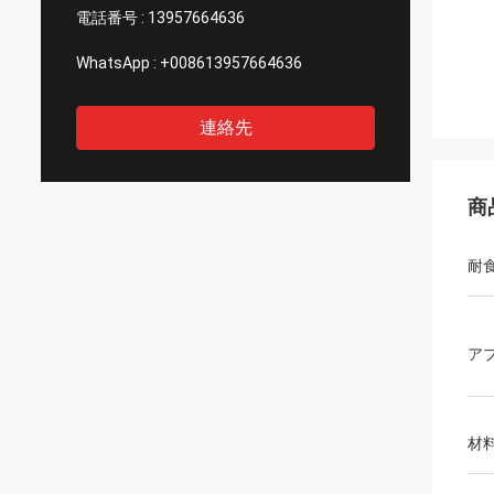
電話番号 :
13957664636
WhatsApp :
+008613957664636
連絡先
商
耐
ア
材