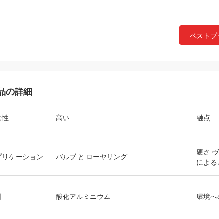
ベストプ
品の詳細
食性
高い
融点
硬さ 
プリケーション
バルブ と ローヤリング
による
料
酸化アルミニウム
環境へ