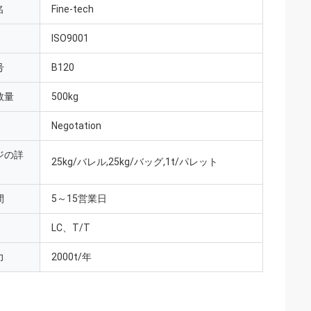
名
Fine-tech
ISO9001
号
B120
数量
500kg
Negotation
ジの詳
25kg/バレル,25kg/バッグ,1t/パレット
間
5～15営業日
LC、T/T
力
2000t/年