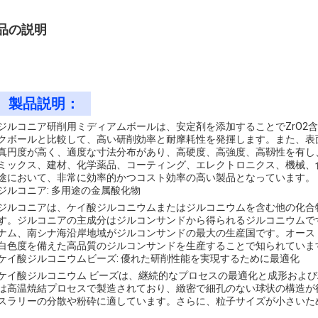
品の説明
製品説明：
ジルコニア研削用ミディアムボールは、安定剤を添加することでZrO2含有
クボールと比較して、高い研削効率と耐摩耗性を発揮します。また、表
真円度が高く、適度な寸法分布があり、高硬度、高強度、高靱性を有し
ミックス、建材、化学薬品、コーティング、エレクトロニクス、機械、
途において、非常に効率的かつコスト効率の高い製品となっています。
ジルコニア: 多用途の金属酸化物
ジルコニアは、ケイ酸ジルコニウムまたはジルコニウムを含む他の化合
す。ジルコニアの主成分はジルコンサンドから得られるジルコニウムで
ナム、南シナ海沿岸地域がジルコンサンドの最大の生産国です。オース
白色度を備えた高品質のジルコンサンドを生産することで知られていま
ケイ酸ジルコニウムビーズ: 優れた研削性能を実現するために最適化
ケイ酸ジルコニウム ビーズは、継続的なプロセスの最適化と成形およ
は高温焼結プロセスで製造されており、緻密で細孔のない球状の構造が
スラリーの分散や粉砕に適しています。さらに、粒子サイズが小さいた