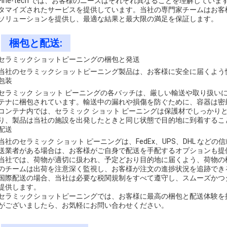
Fine-tech では、お客様のニーズはそれぞれ異なることを理解して
タマイズされたサービスを提供しています。当社の専門家チームはお客
ソリューションを提供し、最適な結果と最大限の満足を保証します。
梱包と配送:
セラミックショットピーニングの梱包と発送
当社のセラミックショットピーニング製品は、お客様に安全に届くよう
包装
セラミック ショット ピーニングの各バッチは、厳しい輸送や取り扱い
テナに梱包されています。輸送中の漏れや損傷を防ぐために、容器は密
コンテナ内では、セラミック ショット ピーニングは保護材でしっかり
り、製品は当社の施設を出発したときと同じ状態で目的地に到着するこ
配送
当社のセラミック ショット ピーニングは、FedEx、UPS、DHL な
送業者がある場合は、お客様がご自身で配送を手配するオプションも提
当社では、荷物が適切に扱われ、予定どおり目的地に届くよう、荷物の
のチームは出荷を注意深く監視し、お客様が注文の進捗状況を追跡でき
国際配送の場合、当社は必要な税関規制をすべて遵守し、スムーズかつ
提供します。
セラミックショットピーニングでは、お客様に最高の梱包と配送体験を
がございましたら、お気軽にお問い合わせください。