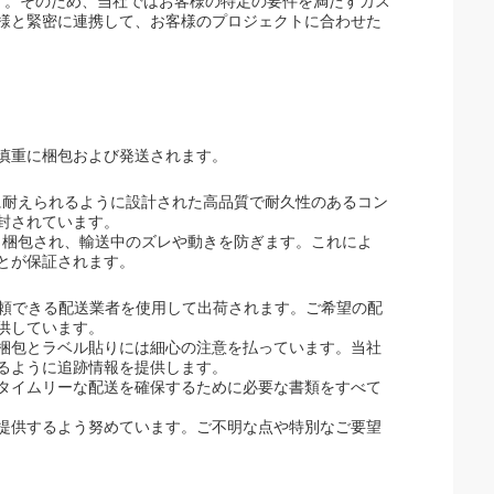
います。そのため、当社ではお客様の特定の要件を満たすカス
様と緊密に連携して、お客様のプロジェクトに合わせた
慎重に梱包および発送されます。
に耐えられるように設計された高品質で耐久性のあるコン
封されています。
と梱包され、輸送中のズレや動きを防ぎます。これによ
とが保証されます。
どの信頼できる配送業者を使用して出荷されます。ご希望の配
供しています。
梱包とラベル貼りには細心の注意を払っています。当社
るように追跡情報を提供します。
タイムリーな配送を確保するために必要な書類をすべて
提供するよう努めています。ご不明な点や特別なご要望