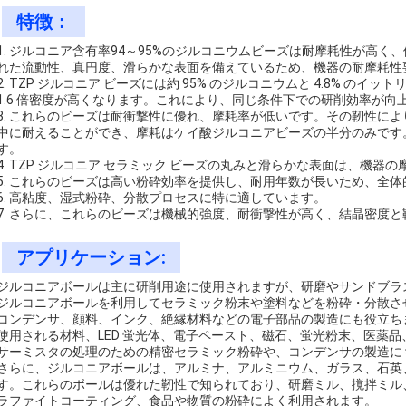
特徴：
1. ジルコニア含有率94～95%のジルコニウムビーズは耐摩耗性が高
れた流動性、真円度、滑らかな表面を備えているため、機器の耐摩耗性
2. TZP ジルコニア ビーズには約 95% のジルコニウムと 4.8% 
1.6 倍密度が高くなります。これにより、同じ条件下での研削効率が向
3. これらのビーズは耐衝撃性に優れ、摩耗率が低いです。その靭性に
中に耐えることができ、摩耗はケイ酸ジルコニアビーズの半分のみです
す。
4. TZP ジルコニア セラミック ビーズの丸みと滑らかな表面は、機
5. これらのビーズは高い粉砕効率を提供し、耐用年数が長いため、全
6. 高粘度、湿式粉砕、分散プロセスに特に適しています。
7. さらに、これらのビーズは機械的強度、耐衝撃性が高く、結晶密度
アプリケーション:
ジルコニアボールは主に研削用途に使用されますが、研磨やサンドブラ
ジルコニアボールを利用してセラミック粉末や塗料などを粉砕・分散さ
コンデンサ、顔料、インク、絶縁材料などの電子部品の製造にも役立ちま
使用される材料、LED 蛍光体、電子ペースト、磁石、蛍光粉末、医薬品
サーミスタの処理のための精密セラミック粉砕や、コンデンサの製造に
さらに、ジルコニアボールは、アルミナ、アルミニウム、ガラス、石英
す。これらのボールは優れた靭性で知られており、研磨ミル、撹拌ミル
ラファイトコーティング、食品や物質の粉砕によく利用されます。