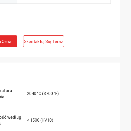
a Cena
Skontaktuj Się Teraz
ratura
2040 °C (3700 °F)
nia
ość według
< 1500 (HV10)
s