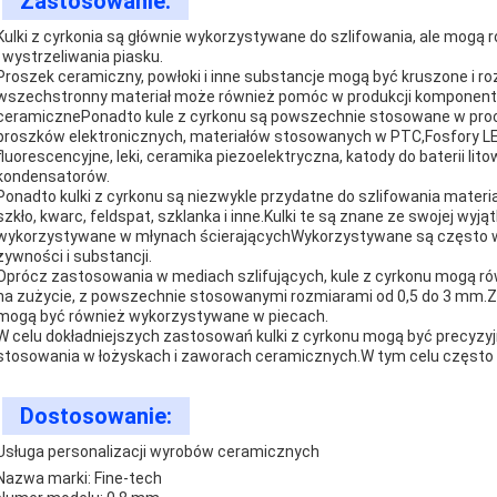
Zastosowanie:
Kulki z cyrkonia są głównie wykorzystywane do szlifowania, ale mogą 
i wystrzeliwania piasku.
Proszek ceramiczny, powłoki i inne substancje mogą być kruszone i ro
wszechstronny materiał może również pomóc w produkcji komponentów
ceramicznePonadto kule z cyrkonu są powszechnie stosowane w proce
proszków elektronicznych, materiałów stosowanych w PTC,Fosfory LED
fluorescencyjne, leki, ceramika piezoelektryczna, katody do baterii lit
kondensatorów.
Ponadto kulki z cyrkonu są niezwykle przydatne do szlifowania materia
szkło, kwarc, feldspat, szklanka i inne.Kulki te są znane ze swojej wy
wykorzystywane w młynach ścierającychWykorzystywane są często w s
żywności i substancji.
Oprócz zastosowania w mediach szlifujących, kule z cyrkonu mogą ró
na zużycie, z powszechnie stosowanymi rozmiarami od 0,5 do 3 mm.Z 
mogą być również wykorzystywane w piecach.
W celu dokładniejszych zastosowań kulki z cyrkonu mogą być precyzyj
stosowania w łożyskach i zaworach ceramicznych.W tym celu często 
Dostosowanie:
Usługa personalizacji wyrobów ceramicznych
Nazwa marki: Fine-tech