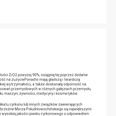
artości ZrO2 powyżej 90%, osiągniętej poprzez dodanie
rność na zużyciePonadto mają gładszą i twardszą
kiej wytrzymałości, a także doskonałą odporność na
stosowań przemysłowych w różnych gałęziach przemysłu,
niki, maszyn, żywności, medycyny i kosmetyków.
ilikatu cyrkonu lub innych związków zawierających
rzybrzeżne Morza Południowochińskiego są największymi
ji wysokiej jakości piasku cyrkonowego o odpowiednim