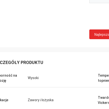
Najlepsz
CZEGÓŁY PRODUKTU
orność na
Tempe
Wysoki
ozję
topnie
Tward
ikacje
Zawory i łożyska
Vicker