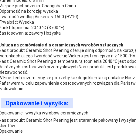
Numer modelu: 0,8 mm
Miejsce pochodzenia: Changshan China
Odporność na korozję: wysoka
Twardość według Vickers: < 1500 (HV10)
Trwałość: Wysoka
Punkt topnienia: 2040 °C (3700 °F)
Zastosowania: zawory i łożyska
Usługa na zamówienie dla ceramicznych wyrobów sztucznych
Nasz produkt Ceramic Shot Peening oferuje silną odporność na korozj
warunkach.a jego twardość według Vickers jest mniejsza niż 1500 (H
Nasz Ceramic Shot Peening z temperaturą topnienia 2040 °C jest odpo
do różnych zastosowań przemysłowych.Nasz produkt jest produkowany
niezawodność.
W Fine-tech rozumiemy, że potrzeby każdego klienta są unikalne.Nasz
Państwem w celu zapewnienia dostosowanych rozwiązań dla Państwa 
zadowolenie.
Opakowanie i wysyłka:
Opakowanie i wysyłka wyrobów ceramicznych
Nasz produkt Ceramic Shot Peening jest starannie pakowany i wysyła
klientów.
Opakowanie