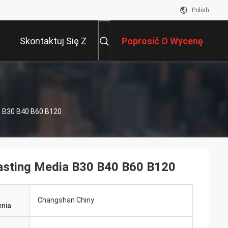
Polish
Skontaktuj Się Z
Poprosić O Wycenę
Nami
a B30 B40 B60 B120
lasting Media B30 B40 B60 B120
Changshan Chiny
nia