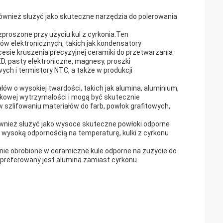
również służyć jako skuteczne narzędzia do polerowania
zproszone przy użyciu kul z cyrkonia.Ten
 elektronicznych, takich jak kondensatory
sie kruszenia precyzyjnej ceramiki do przetwarzania
, pasty elektroniczne, magnesy, proszki
owych i termistory NTC, a także w produkcji
łów o wysokiej twardości, takich jak alumina, aluminium,
jątkowej wytrzymałości i mogą być skutecznie
zlifowaniu materiałów do farb, powłok grafitowych,
wnież służyć jako wysoce skuteczne powłoki odporne
wysoką odpornością na temperaturę, kulki z cyrkonu
nie obrobione w ceramiczne kule odporne na zużycie do
preferowany jest alumina zamiast cyrkonu..