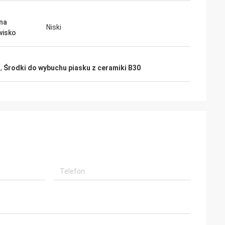
na
Niski
wisko
g
,
Środki do wybuchu piasku z ceramiki B30