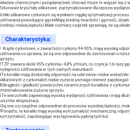
składzie chemicznym i pożądanej bieli, chociaż może to wiązać się z 
Zirkoniowe kryształy silikatowe: zoptymalizowane dla lepszej wydajno
Króliki silikanowe cyrkonium są wynikiem ciągłej optymalizacji procesu
szlifowania.powodujące gęsteMają średnią twardość i gęstość, dzięki 
średniej i niskiej lepkości.Małe rozmiary cząstek sprawiają, że są idea
Charakterystyka:
1. Krążki cyrkońowe, o zawartości cyrkonu 94-95%, mają wysoką odporn
szlifowania.co sprawia, że są one odpowiednie do zastosowań o niżs
sprzętu.
2TZP zawiera około 95% cyrkonia i 4,8% yttrium, co czyni je 1,6 razy g
wydajności szlifowania w tych samych warunkach.
3Te koraliki mają doskonałą odporność na uderzenia i niskie wskaźniki
silikatowych z cyrkoniaIch niskie zużycie pomaga również zapobiegać
4Okrągłość i gładkość powierzchni ceramicznych koralików z cyrkonium
zminimalizowania zużycia sprzętu.
5Te wierzchołki zapewniają wysoką wydajność szlifowania i mają dłu
kosztów eksploatacji.
6Są one szczególnie odpowiednie do procesów wysokiej lepkości, mokre
7Ponadto, te koraliki mają wysoką wytrzymałość mechaniczną, odporn
wytrzymałość, zapobiegając występowaniu pękniętych kul.