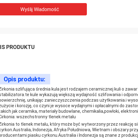
Wyślij Wiadomość
IS PRODUKTU
Opis produktu:
Zirkonia szlifująca średnia kula jest rodzajem ceramicznej kuli o zaw
stabilizatora.te kule wykazują większą wydajność szlifowania i odpo
powierzchnię, unikając zanieczyszczenia podczas użytkowania.i wyso
zużycie i korozję, co czyni je wysoce wydajnymi i opłacalnymi do za
takich jak ceramika, materiały budowlane, chemikalia,powłoki, elektro
Cirkonia: wszechstronny tlenek metalu
Zirkonia to tlenek metalu, który może być wytworzony przez reakcję s
cyrkon.Australia, Indonezja, Afryka Południowa, Wietnam i obszary p
producentami piasku cyrkonu.Australia i Indonezja są znane z produkc