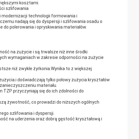
większymi kosztami.
ści szlifowania
 i modernizacji technologii formowania i
czemu nadają się do dyspersji i szlifowania osadu o
lne do polerowania i opryskiwania materiałów.
ość na zużycie i są trwalsze niż inne środki
zych wymaganiach w zakresie odporności na zużycie
ęstsze niż zwykłe żyrkonia.Wynika to z większej
 zużycia.i doświadczają tylko połowy zużycia kryształów
 zanieczyszczeniu materiału.
 TZP przyczyniają się do ich zdolności do
ższą żywotność, co prowadzi do niższych ogólnych
go szlifowania i dyspersji.
ość na uderzenia oraz dobrą gęstość kryształową i