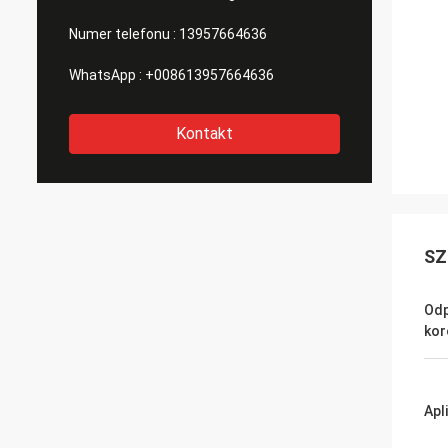
Numer telefonu :
13957664636
WhatsApp :
+008613957664636
Kontakt
SZ
Odp
kor
Apl