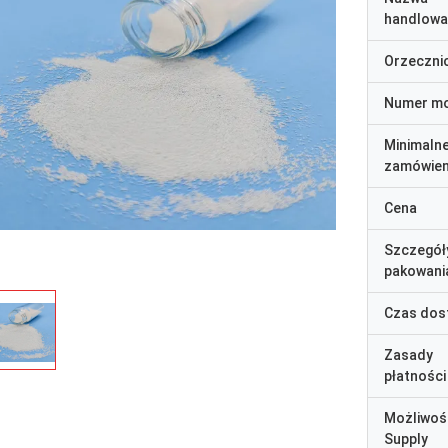
handlowa
Orzeczni
Numer m
Minimaln
zamówien
Cena
Szczegół
pakowani
Czas dos
Zasady
płatności
Możliwoś
Supply