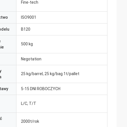
Fine-tech
ctwo
ISO9001
odelu
B120
e
500 kg
ie
Negotation
y
25 kg/barrel, 25 kg/bag.1t/pallet
a
tawy
5-15 DNI ROBOCZYCH
L/C, T/T
ć
2000t/rok