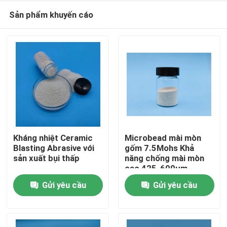
Sản phẩm khuyến cáo
Kháng nhiệt Ceramic
Microbead mài mòn
Blasting Abrasive với
gốm 7.5Mohs Khả
sản xuất bụi thấp
năng chống mài mòn
Nhà
cao 425-600μm
Gửi yêu cầu
Gửi yêu cầu
Sản phẩm
Về chúng tôi