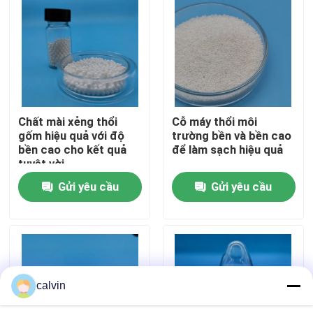
Tham quan nhà máy
Kiểm soát chất lượng
Chất mài xẻng thổi
Cỗ máy thổi môi
Liên hệ chúng tôi
gốm hiệu quả với độ
trường bền và bền cao
bền cao cho kết quả
để làm sạch hiệu quả
tuyệt vời
Yêu cầu báo giá
Gửi yêu cầu
Gửi yêu cầu
Phương tiện nổ gốm
nổ hạt gốm
calvin
Gốm nổ mài mòn