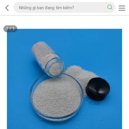
1
/
1