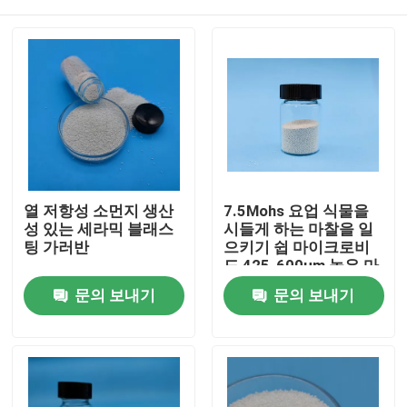
열 저항성 소먼지 생산
7.5Mohs 요업 식물을
성 있는 세라믹 블래스
시들게 하는 마찰을 일
팅 가러반
으키기 쉽 마이크로비
드 425-600μm 높은 마
모 저항력
홈
문의 보내기
문의 보내기
제품 소개
회사 소개