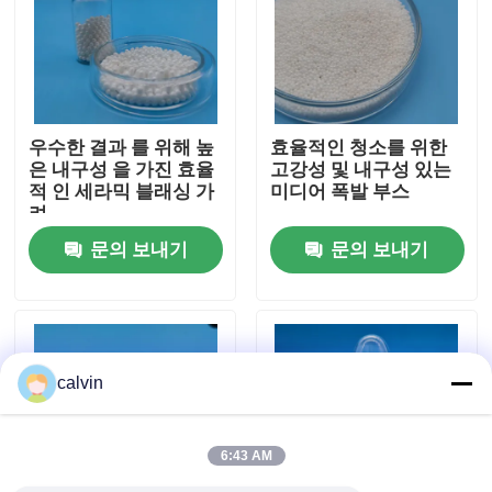
공장 투어
품질 관리
우수한 결과 를 위해 높
효율적인 청소를 위한
은 내구성 을 가진 효율
고강성 및 내구성 있는
적 인 세라믹 블래싱 가
미디어 폭발 부스
연락처
려
문의 보내기
문의 보내기
견적 요청
요업 분사 매체
calvin
세라믹 비드 과부하 변형
6:43 AM
세라믹 발파 연마제