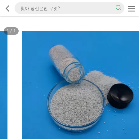
1
/
1