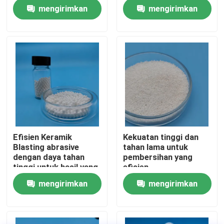
Abrasi Tinggi
mengirimkan
mengirimkan
Wisata pabrik
permintaan
permintaan
Kontrol kualitas
Hubungi kami
Quote request suatu
Efisien Keramik
Kekuatan tinggi dan
Blasting abrasive
tahan lama untuk
Media Peledakan Keramik
dengan daya tahan
pembersihan yang
tinggi untuk hasil yang
efisien
sangat baik
mengirimkan
mengirimkan
Peledakan Manik Keramik
permintaan
permintaan
Abrasif Peledakan Keramik