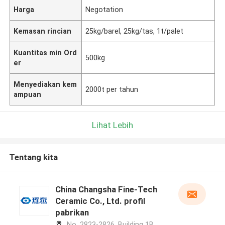
Harga
Negotation
Kemasan rincian
25kg/barel, 25kg/tas, 1t/palet
Kuantitas min Ord
500kg
er
Menyediakan kem
2000t per tahun
ampuan
Lihat Lebih
Tentang kita
China Changsha Fine-Tech
Ceramic Co., Ltd. profil
pabrikan
No. 2823-2826, Building 1B,