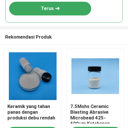
Terus
Rekomendasi Produk
Rumah
Keramik yang tahan
7.5Mohs Ceramic
Produk
panas dengan
Blasting Abrasive
produksi debu rendah
Microbead 425-
600μm Ketahanan
Tentang kita