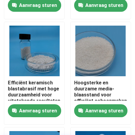
Schuringsweerstand
Aanvraag sturen
Aanvraag sturen
Fabrieksreis
Kwaliteitscontrole
Contacteer ons
Vraag een offerte aan
Efficiënt keramisch
Hoogsterke en
blastabrasif met hoge
duurzame media-
Ceramische het Vernietigen Media
duurzaamheid voor
blaasstand voor
uitstekende resultaten
efficiënt schoonmaken
Aanvraag sturen
Aanvraag sturen
Het ceramische Parel Vernietigen
Ceramisch het Vernietigen Schuurmiddel