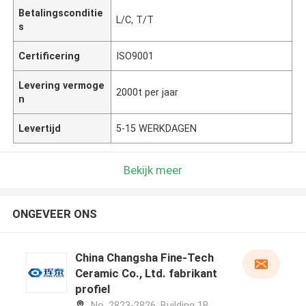
Betalingsconditie
L/C, T/T
s
Certificering
ISO9001
Levering vermoge
2000t per jaar
n
Levertijd
5-15 WERKDAGEN
Bekijk meer
ONGEVEER ONS
China Changsha Fine-Tech
Ceramic Co., Ltd. fabrikant
profiel
No. 2823-2826, Building 1B,