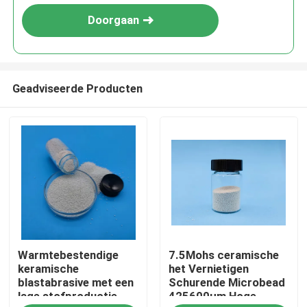
Doorgaan
Geadviseerde Producten
Thuis
Warmtebestendige
7.5Mohs ceramische
Producten
keramische
het Vernietigen
blastabrasive met een
Schurende Microbead
lage stofproductie
425600μm Hoge
Over ons