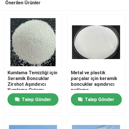
Önerilen Ürünler
Kumlama Temizliği için
Metal ve plastik
Seramik Boncuklar
parçalar için keramik
Zirshot Aşındırıcı
boncuklar aşındırıcı
Kumlama Ortamı
patlama
Ana sayfa
Talep Gönder
Talep Gönder
Ürünler
Hakkımızda