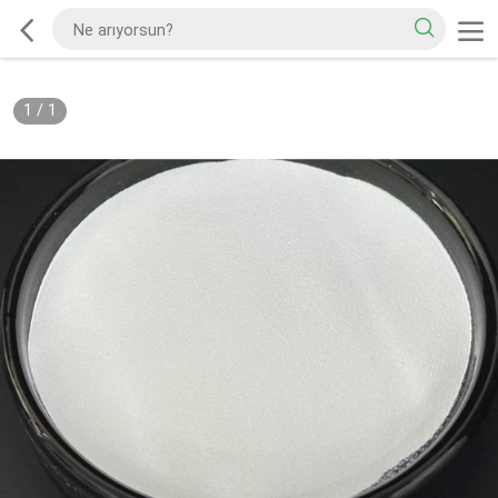
1
/
1