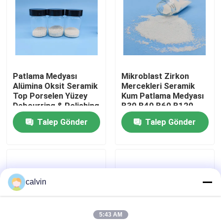
Fabrika turu
Kalite kontrol
Patlama Medyası
Mikroblast Zirkon
Alümina Oksit Seramik
Mercekleri Seramik
Bize ulaşın
Top Porselen Yüzey
Kum Patlama Medyası
Debourring & Polishing
B30 B40 B60 B120
Grit 36 Özel
Talep Gönder
Talep Gönder
Teklif isteği
Seramik Kumlama Ortamı
calvin
Seramik Boncuk Patlatma
Seramik Kumlama Aşındırıcı
5:43 AM