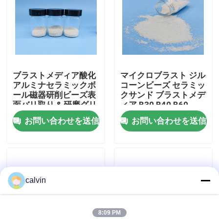
会社案内
品質管理
ブラストメディア酸化
マイクロブラスト ジル
アルミナセラミックボ
コーンビーズ セラミッ
お問い合わせ
ール磁器研削ビーズ表
クサンド ブラストメデ
面バリ取り & 研磨グリ
ィア B30 B40 B60
ット 36 カスタマイズ
B120
お問い合わせを送信
お問い合わせを送信
見積依頼
陶磁器の発破媒体
calvin
陶磁器のビードの発破
陶磁器の発破研摩剤
8:09 PM