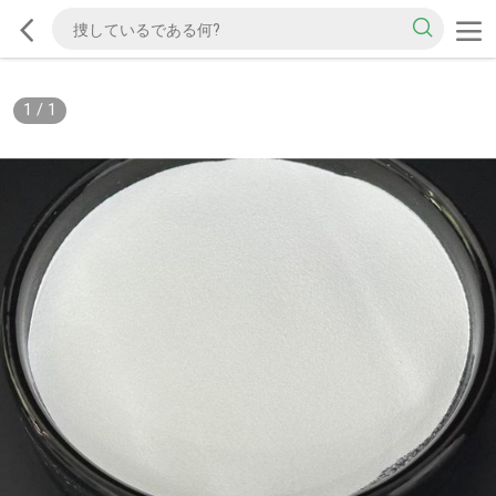
1
/
1