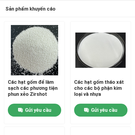
Sản phẩm khuyến cáo
Các hạt gốm để làm
Các hạt gốm tháo xát
sạch các phương tiện
cho các bộ phận kim
phun xẻo Zirshot
loại và nhựa
Nhà
Gửi yêu cầu
Gửi yêu cầu
Sản phẩm
Về chúng tôi