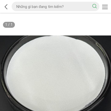
1
/
1