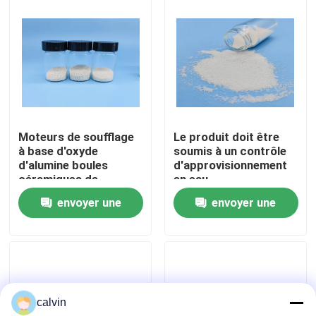
Visite d'usine
Contrôle de la qualité
Contact
Moteurs de soufflage
Le produit doit être
à base d'oxyde
soumis à un contrôle
d'alumine boules
d'approvisionnement
Demande de soumission
céramiques de
en eau.
porcelaine perles de
envoyer une
envoyer une
meulage pour le
Médias de soufflage en céramique
déblaiement et le
demande
demande
polissage de surface
grès 36 personnalisé
Soufflage en céramique de perle
calvin
Abrasif de soufflage en céramique