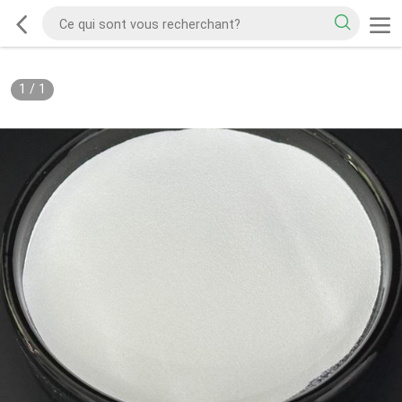
1
/
1