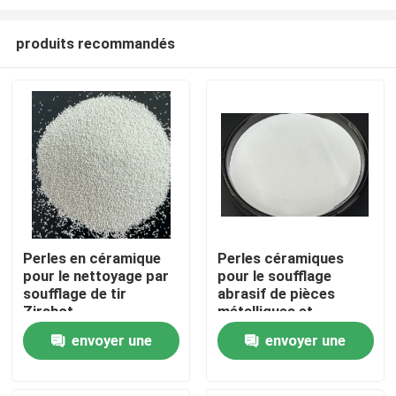
produits recommandés
Perles en céramique
Perles céramiques
pour le nettoyage par
pour le soufflage
Aperçu
soufflage de tir
abrasif de pièces
Zirshot
métalliques et
plastiques
Produits
envoyer une
envoyer une
demande
demande
A propos de nous