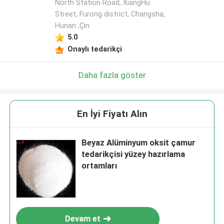
North Station Road, XiangHu
Street, Furong district, Changsha,
Hunan ,Çin
5.0
Onaylı tedarikçi
Daha fazla göster
En İyi Fiyatı Alın
Beyaz Alüminyum oksit çamur
tedarikçisi yüzey hazırlama
ortamları
Devam et