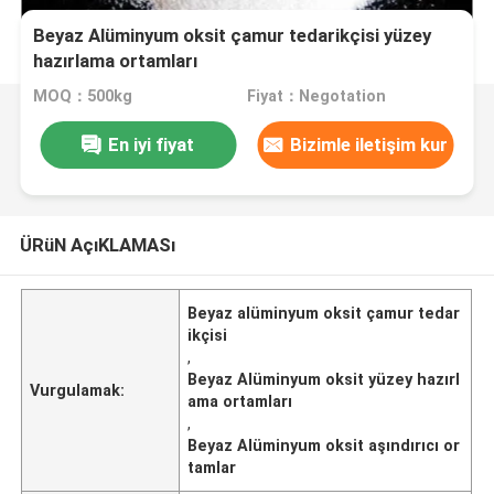
Beyaz Alüminyum oksit çamur tedarikçisi yüzey
hazırlama ortamları
MOQ：500kg
Fiyat：Negotation
En iyi fiyat
Bizimle iletişim kur
ÜRüN AçıKLAMASı
Beyaz alüminyum oksit çamur tedar
ikçisi
,
Beyaz Alüminyum oksit yüzey hazırl
Vurgulamak:
ama ortamları
,
Beyaz Alüminyum oksit aşındırıcı or
tamlar