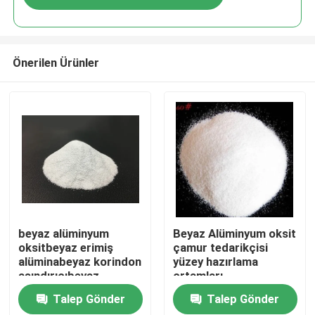
Önerilen Ürünler
Ana sayfa
beyaz alüminyum
Beyaz Alüminyum oksit
oksitbeyaz erimiş
çamur tedarikçisi
alüminabeyaz korindon
yüzey hazırlama
Ürünler
aşındırıcıbeyaz
ortamları
alüminyum oksit
Talep Gönder
Talep Gönder
taneciği
Hakkımızda