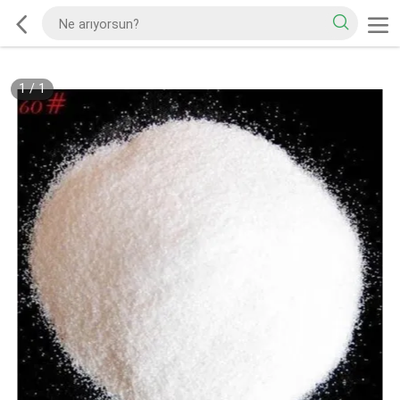
1
/
1