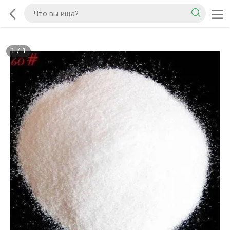
1
/
1