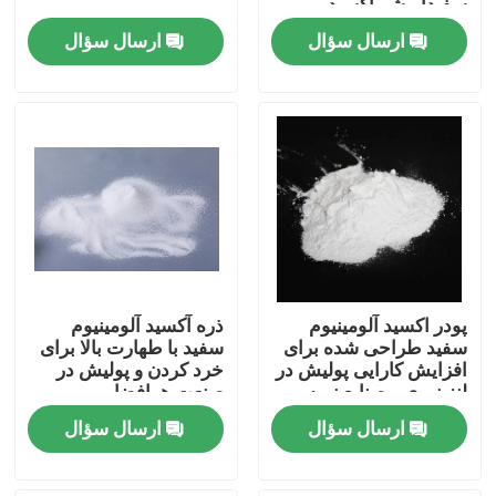
سفیدآبرشیوآکسید
آلومینیوم سفید
ارسال سؤال
ارسال سؤال
کارخانه تور
کنترل کیفیت
تماس با ما
درخواست نقل قول
پودر اکسید آلومینیوم
ذره آکسید آلومینیوم
رسانه انفجار سرامیکی
سفید طراحی شده برای
سفید با طهارت بالا برای
افزایش کارایی پولیش در
خرد کردن و پولیش در
لنز نوری و صنایع نیمه
صنعت هوافضا و
بلست مهره سرامیکی
هادی
الکترونیک
ارسال سؤال
ارسال سؤال
ساینده سرامیک بلاستینگ