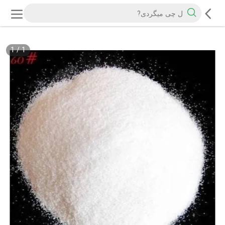
1
/
1