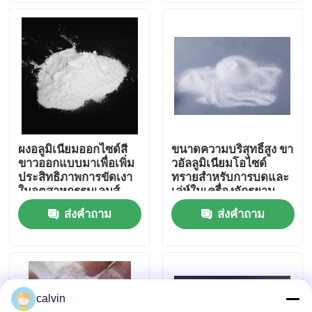
ทัวร์โรงงาน
ควบคุมคุณภาพ
ติดต่อเรา
ผงอลูมิเนียมออกไซด์สี
ขนาดความบริสุทธิ์สูง ขา
ขาวออกแบบมาเพื่อเพิ่ม
วอัลลูมิเนียมโอไซด์
ขออ้าง
ประสิทธิภาพการขัดเงา
ทรายสําหรับการบดและ
ในอุตสาหกรรมเลนส์
เล่ห์ในเครื่องจักรยาน
สายตาและเซมิ
ยนต์และอากาศและ
ส่งคำถาม
ส่งคำถาม
สื่อการพ่นเซรามิก
คอนดักเตอร์
อิเล็กทรอนิกส์
การพ่นลูกปัดเซรามิก
calvin
สารกัดกร่อนเซรามิก