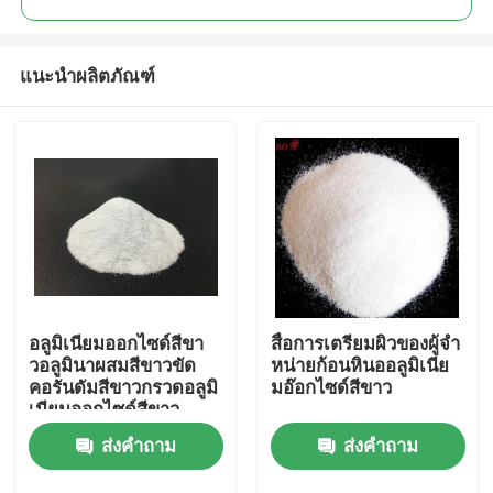
แนะนำผลิตภัณฑ์
อลูมิเนียมออกไซด์สีขา
สื่อการเตรียมผิวของผู้จํา
บ้าน
วอลูมินาผสมสีขาวขัด
หน่ายก้อนหินออลูมิเนีย
คอรันดัมสีขาวกรวดอลูมิ
มอ๊อกไซด์สีขาว
เนียมออกไซด์สีขาว
ผลิตภัณฑ์
ส่งคำถาม
ส่งคำถาม
เกี่ยวกับเรา