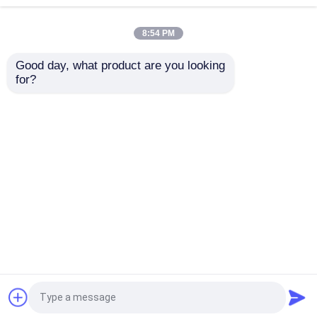
8:54 PM
ลูกเซอร์โคเนียมซิลิเกต
Good day, what product are you looking 
for?
สื่อการบดเซอร์โคเนีย
จุดเดือด 550 °C อลูมิ
เม็ดกรวดอลูมิเนียม
เนียหลอมสีขาว สําหรับ
ออกไซด์สีขาวที่มีความ
การระเบิดและเปลือก
บริสุทธิ์สูงสำหรับวัสดุทน
เครื่องบด
ไฟและเครื่องมือขัดขั้น
อลูมิเนียมออกไซด์สีขาว
สูงทำให้มั่นใจได้ถึงความ
ส่งคำถาม
ส่งคำถาม
ทนทานยาวนาน
ทรายขัดโกเมน
บ้าน
เกี่ยวกับเรา
ติดต่อเรา
Desktop Site
ยิงเซรามิก
Sitemap
Privacy Policy
อะลูมิเนียมออกไซด์สีน้ำตาล
คุณภาพ
สื่อการพ่นเซรามิก
โรงงานในประเทศ
จีน.Copyright © 2026 China Changsha Fine-Tech
กากเพชรซิลิคอนคาร์ไบด์
Ceramic Co., Ltd.. All Rights Reserved.