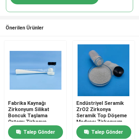
Önerilen Ürünler
Ana sayfa
Fabrika Kaynağı
Endüstriyel Seramik
Zirkonyum Silikat
ZrO2 Zirkonya
Boncuk Taşlama
Seramik Top Döşeme
Ürünler
Ortamı Zirkonya
Medyası Zirkonyum
Seramik Toplar
Silikat Boncukları
Talep Gönder
Talep Gönder
Hakkımızda