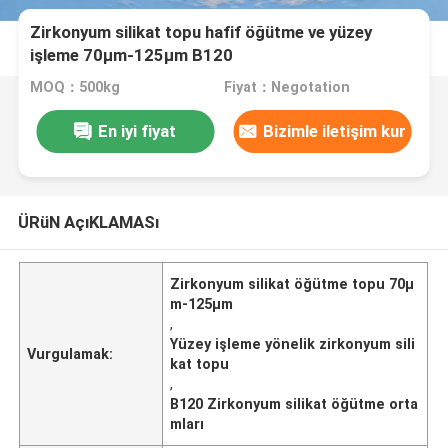
Zirkonyum silikat topu hafif öğütme ve yüzey
işleme 70μm-125μm B120
MOQ：500kg
Fiyat：Negotation
En iyi fiyat
Bizimle iletişim kur
ÜRüN AçıKLAMASı
Zirkonyum silikat öğütme topu 70μ
m-125μm
,
Yüzey işleme yönelik zirkonyum sili
Vurgulamak:
kat topu
,
B120 Zirkonyum silikat öğütme orta
mları