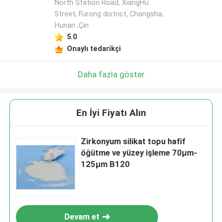
North Station Road, XiangHu
Street, Furong district, Changsha,
Hunan ,Çin
5.0
Onaylı tedarikçi
Daha fazla göster
En İyi Fiyatı Alın
Zirkonyum silikat topu hafif
öğütme ve yüzey işleme 70μm-
125μm B120
Devam et