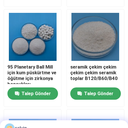
Fabrika turu
Kalite kontrol
Bize ulaşın
95 Planetary Ball Mill
seramik çekim çekim
Teklif isteği
için kum püskürtme ve
çekim çekim seramik
öğütme için zirkonya
toplar B120/B60/B40
boncukları
Seramik Kumlama Ortamı
Talep Gönder
Talep Gönder
Seramik Boncuk Patlatma
Seramik Kumlama Aşındırıcı