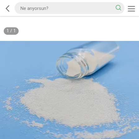
1
/
1