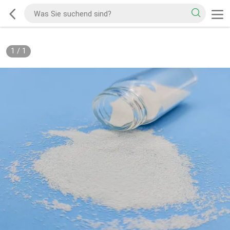
1
/
1