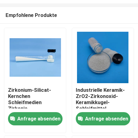
Empfohlene Produkte
Zirkonium-Silicat-
Industrielle Keramik-
Kernchen
ZrO2-Zirkonoxid-
Startseite
Schleifmedien
Keramikkugel-
Zirkonia-
Schleifmittel,
Keramikkugeln
Zirkonium-
Produkte
Anfrage absenden
Anfrage absenden
Silikatperlen
Über uns