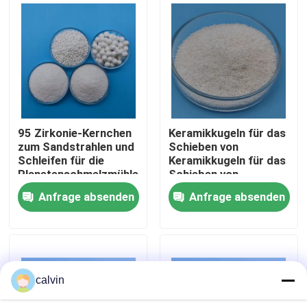
Fabrik Tour
Qualitätskontrolle
Kontakt
95 Zirkonie-Kernchen
Keramikkugeln für das
zum Sandstrahlen und
Schieben von
Schleifen für die
Keramikkugeln für das
Referenzen
Planetenschmelzmühle
Schieben von
Keramikkugeln
Anfrage absenden
Anfrage absenden
B120/B60/B40
Keramische startende Medien
Keramisches Perlen-Starten
calvin
Keramisches startendes Scheuermittel