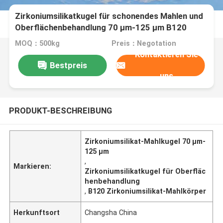
Zirkoniumsilikatkugel für schonendes Mahlen und
Oberflächenbehandlung 70 µm-125 µm B120
MOQ：500kg
Preis：Negotation
Kontaktieren Sie
Bestpreis
uns
PRODUKT-BESCHREIBUNG
Zirkoniumsilikat-Mahlkugel 70 µm-
125 µm
,
Markieren:
Zirkoniumsilikatkugel für Oberfläc
henbehandlung
,
B120 Zirkoniumsilikat-Mahlkörper
Herkunftsort
Changsha China