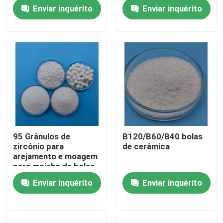
de cerâmica
Zircônio silicato
Enviar inquérito
Enviar inquérito
Fábrica
Controle de Qualidade
Fale Conosco
Pedir um orçamento
95 Grânulos de
B120/B60/B40 bolas
zircônio para
de cerâmica
Meios de sopro cerâmicos
arejamento e moagem
para moinho de bolas
planetárias
Enviar inquérito
Enviar inquérito
Sopro cerâmico do grânulo
Abrasivo de sopro cerâmico