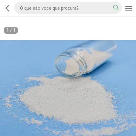
1
/
1