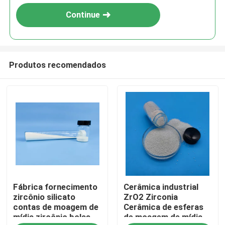
Continue
Produtos recomendados
Casa
Fábrica fornecimento
Cerâmica industrial
Produtos
zircônio silicato
ZrO2 Zirconia
contas de moagem de
Cerâmica de esferas
mídia zircônio bolas
de moagem de mídia
Quem Somos