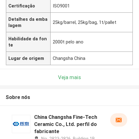
Certificação
ISO9001
Detalhes da emba
25kg/barrel, 25kg/bag, 1t/pallet
lagem
Habilidade da fon
2000t pelo ano
te
Lugar de origem
Changsha China
Veja mais
Sobre nós
China Changsha Fine-Tech
Ceramic Co., Ltd. perfil do
fabricante
No. 2823-2826, Building 1B,