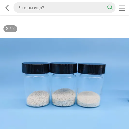
2
/
2