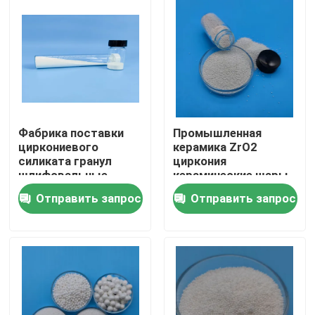
Фабрика поставки
Промышленная
циркониевого
керамика ZrO2
силиката гранул
циркония
шлифовальные
керамические шары
средства циркония
шлифовальные
Отправить запрос
Отправить запрос
керамические
средства
шарики
циркониевые
Главная страница
силикатные бусины
Продукция
О Компании