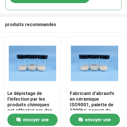
produits recommandés
Aperçu
Le dépistage de
Fabricant d'abrasifs
l'infection par les
en céramique
produits chimiques
ISO9001, palette de
Produits
est effectué par des
1000kg, paquet de
procédés chimiques.
tambour de 25kg,
envoyer une
envoyer une
grain de sablage en
A propos de nous