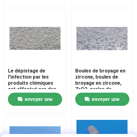
céramique 125-
demande
demande
250μm B60 B120 B40
Visite d'usine
Contrôle de la qualité
Contact
Le dépistage de
Boules de broyage en
Demande de soumission
l'infection par les
zircone, boules de
produits chimiques
broyage en zircone,
est effectué par des
ZrO2, perles de
Médias de soufflage en céramique
procédés chimiques.
zircone stabilisées en
envoyer une
envoyer une
mediayttria
demande
demande
Soufflage en céramique de perle
Abrasif de soufflage en céramique