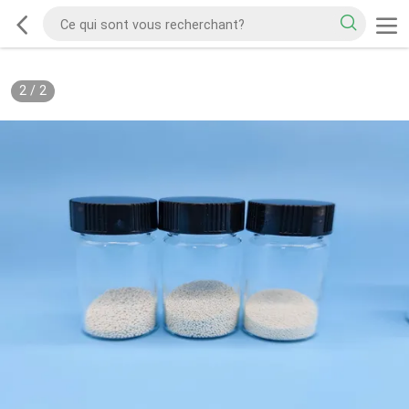
2
/
2