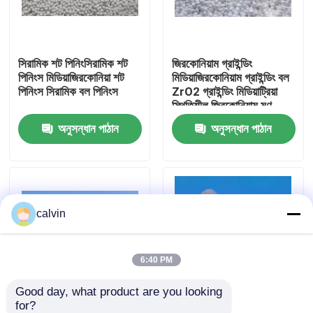
কারখানা ভ্রমণ
সিরামিক শট পিনিংসিরামিক শট
জিরকোনিয়াম গ্রাইন্ডিং
পিনিংস মিডিয়াজিরকোনিয়া শট
মিডিয়াজিরকোনিয়াম গ্রাইন্ডিং বল
মান নিয়ন্ত্রণ
পিনিংস সিরামিক বল পিনিংস
ZrO2 গ্রাইন্ডিং মিডিয়াট্রিয়া
স্থিতিশীল জিরকোনিয়াম মণু
অনুসন্ধান পাঠান
অনুসন্ধান পাঠান
আমাদের সাথে যোগাযোগ করুন
উদ্ধৃতির জন্য আবেদন
calvin
সিরামিক ব্লাস্টিং মিডিয়া
সিরামিক পুঁতি বিস্ফোরণ
6:40 PM
Good day, what product are you looking 
সিরামিক বিস্ফোরণ ঘষিয়া তুলিয়া ফেলিতে সক্ষম
for?
কারখানার সরবরাহ জিরকোনিয়াম
শিল্প সিরামিক ZrO2 জিরকোনিয়া