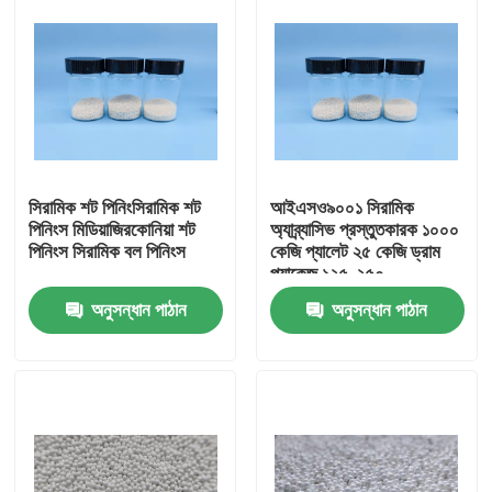
সিরামিক শট পিনিংসিরামিক শট
আইএসও৯০০১ সিরামিক
পিনিংস মিডিয়াজিরকোনিয়া শট
অ্যাব্র্যাসিভ প্রস্তুতকারক ১০০০
পিনিংস সিরামিক বল পিনিংস
কেজি প্যালেট ২৫ কেজি ড্রাম
প্যাকেজ ১২৫-২৫০
মাইক্রোমিটার সিরামিক ব্লাস্টিং
অনুসন্ধান পাঠান
অনুসন্ধান পাঠান
গ্রেট B60 B120 B40
বাড়ি
পণ্য
আমাদের সম্পর্কে