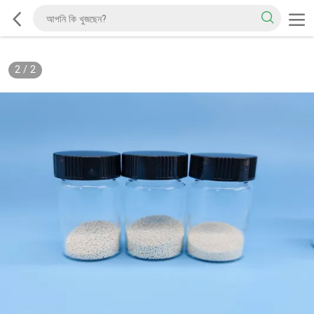
2
/
2