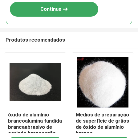
Continue
Produtos recomendados
Casa
óxido de alumínio
Medios de preparação
Produtos
brancoalumina fundida
de superfície de grãos
brancaabrasivo de
de óxido de alumínio
corindo brancogrão
branco
Quem Somos