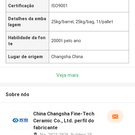
Certificação
ISO9001
Detalhes da emba
25kg/barrel, 25kg/bag, 1t/pallet
lagem
Habilidade da fon
2000t pelo ano
te
Lugar de origem
Changsha China
Veja mais
Sobre nós
China Changsha Fine-Tech
Ceramic Co., Ltd. perfil do
fabricante
No. 2823-2826, Building 1B,