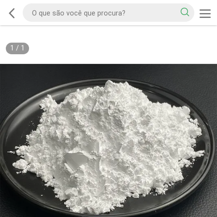
1
/
1