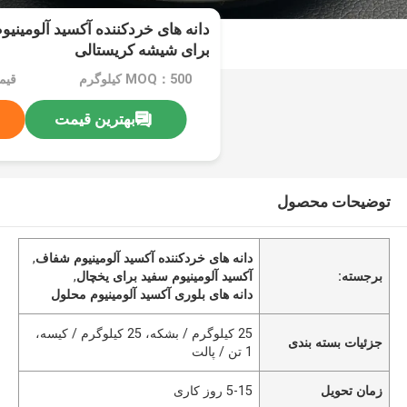
دانه های خردکننده آکسید آلومینی
برای شیشه کریستالی
MOQ：500 کیلوگرم
قیمت：n
بهترین قیمت
توضیحات محصول
دانه های خردکننده آکسید آلومینیوم شفاف
,
برجسته:
آکسید آلومینیوم سفید برای یخچال
,
دانه های بلوری آکسید آلومینیوم محلول
25 کیلوگرم / بشکه، 25 کیلوگرم / کیسه،
جزئیات بسته بندی
1 تن / پالت
زمان تحویل
5-15 روز کاری