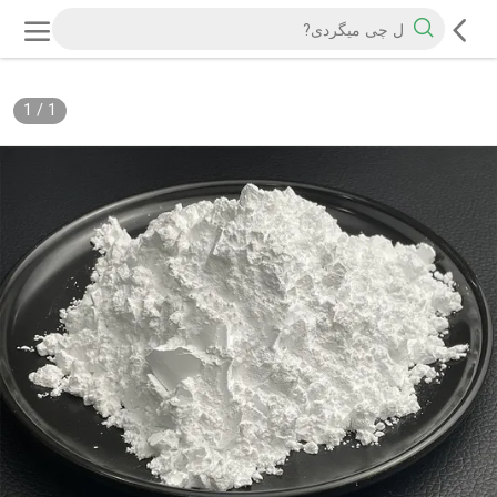
1
/
1