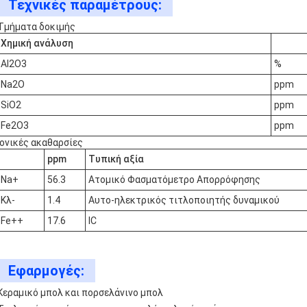
Τεχνικές παραμέτρους:
Τμήματα δοκιμής
Χημική ανάλυση
Al2O3
%
Na2O
ppm
SiO2
ppm
Fe2O3
ppm
Ιονικές ακαθαρσίες
ppm
Τυπική αξία
Na+
56.3
Ατομικό Φασματόμετρο Απορρόφησης
Κλ-
1.4
Αυτο-ηλεκτρικός τιτλοποιητής δυναμικού
Fe++
17.6
IC
Εφαρμογές:
Κεραμικό μπολ και πορσελάνινο μπολ