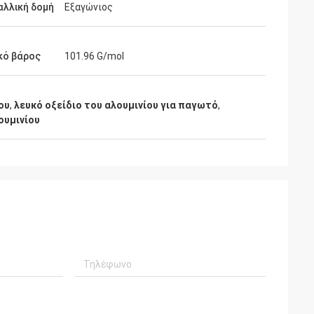
αλλική δομή
Εξαγώνιος
κό βάρος
101.96 G/mol
ου
,
λευκό οξείδιο του αλουμινίου για παγωτό
,
ουμινίου