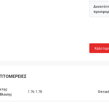
Δυνατότ
προσφορ
Καλύτερ
ΠΤΟΜΈΡΕΙΕΣ
κτης
1.76-1.78
Οπτική
άθλασης