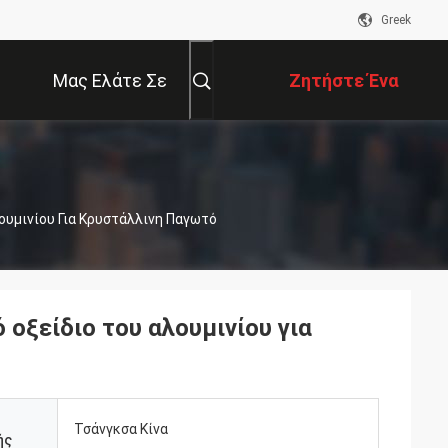
Greek
Μας Ελάτε Σε
Ζητήστε Ένα
Επαφή Με
Απόσπασμα
ουμινίου Για Κρυστάλλινη Παγωτό
οξείδιο του αλουμινίου για
Τσάνγκσα Κίνα
ής