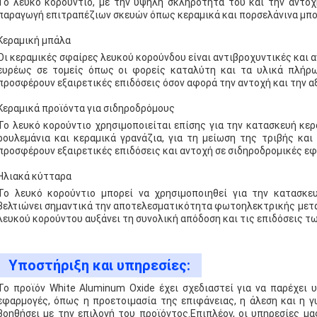
Το λευκό κορούντιο, με την υψηλή σκληρότητά του και την αντοχ
παραγωγή επιτραπέζιων σκευών όπως κεραμικά και πορσελάνινα μπολ
Κεραμική μπάλα
Οι κεραμικές σφαίρες λευκού κορούνδου είναι αντιβροχυντικές και 
ευρέως σε τομείς όπως οι φορείς καταλύτη και τα υλικά πλήρω
προσφέρουν εξαιρετικές επιδόσεις όσον αφορά την αντοχή και την αξ
Κεραμικά προϊόντα για σιδηροδρόμους
Το λευκό κορούντιο χρησιμοποιείται επίσης για την κατασκευή κε
ρουλεμάνια και κεραμικά γρανάζια, για τη μείωση της τριβής κα
προσφέρουν εξαιρετικές επιδόσεις και αντοχή σε σιδηροδρομικές ε
Ηλιακά κύτταρα
Το λευκό κορούντιο μπορεί να χρησιμοποιηθεί για την κατασκε
βελτιώνει σημαντικά την αποτελεσματικότητα φωτοηλεκτρικής με
λευκού κορούντου αυξάνει τη συνολική απόδοση και τις επιδόσεις τ
Υποστήριξη και υπηρεσίες:
Το προϊόν White Aluminum Oxide έχει σχεδιαστεί για να παρέχει
εφαρμογές, όπως η προετοιμασία της επιφάνειας, η άλεση και η 
βοηθήσει με την επιλογή του προϊόντος.Επιπλέον, οι υπηρεσίες μ