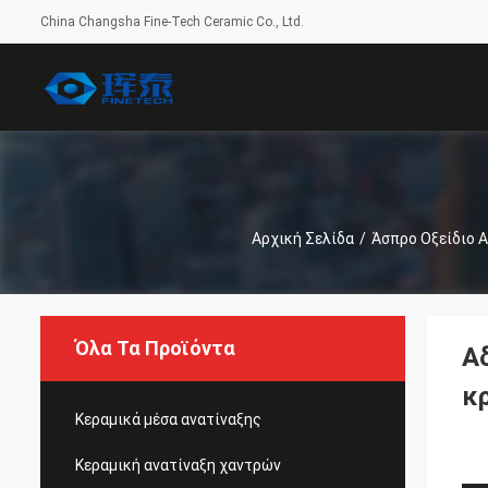
China Changsha Fine-Tech Ceramic Co., Ltd.
Αρχική Σελίδα
/
Άσπρο Οξείδιο Α
Όλα Τα Προϊόντα
Α
κ
Κεραμικά μέσα ανατίναξης
Κεραμική ανατίναξη χαντρών