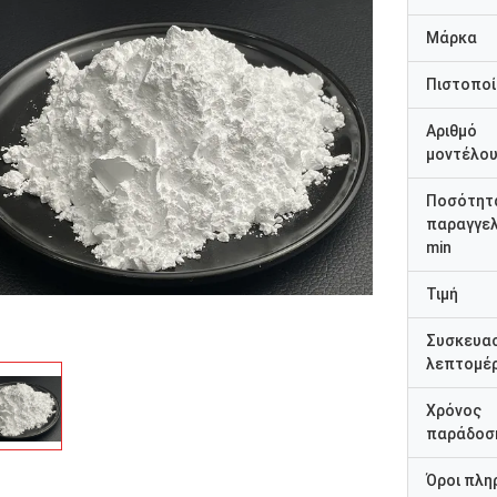
Μάρκα
Πιστοποί
Αριθμό
μοντέλο
Ποσότητ
παραγγελ
min
Τιμή
Συσκευα
λεπτομέρ
Χρόνος
παράδοσ
Όροι πλη