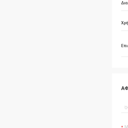
Δι
Χρ
Επι
ΑΦ