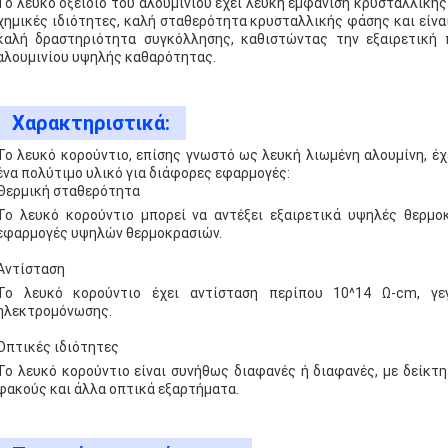
Το λευκό οξείδιο του αλουμινίου έχει λευκή εμφάνιση κρυσταλλική
χημικές ιδιότητες, καλή σταθερότητα κρυσταλλικής φάσης και είναι
καλή δραστηριότητα συγκόλλησης, καθιστώντας την εξαιρετική 
αλουμινίου υψηλής καθαρότητας.
Χαρακτηριστικά:
Το λευκό κορούντιο, επίσης γνωστό ως λευκή λιωμένη αλουμίνη, έ
ένα πολύτιμο υλικό για διάφορες εφαρμογές:
Θερμική σταθερότητα
Το λευκό κορούντιο μπορεί να αντέξει εξαιρετικά υψηλές θερμο
εφαρμογές υψηλών θερμοκρασιών.
Αντίσταση
Το λευκό κορούντιο έχει αντίσταση περίπου 10^14 Ω-cm, γεγ
ηλεκτρομόνωσης.
Οπτικές ιδιότητες
Το λευκό κορούντιο είναι συνήθως διαφανές ή διαφανές, με δείκτη
φακούς και άλλα οπτικά εξαρτήματα.