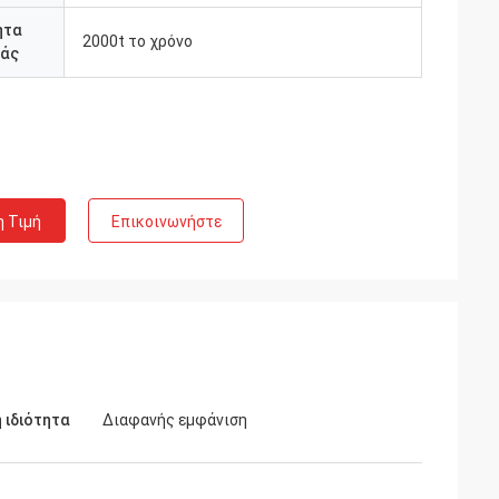
ητα
2000t το χρόνο
άς
η Τιμή
Επικοινωνήστε
 ιδιότητα
Διαφανής εμφάνιση