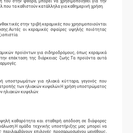
ή του στην φθορά, μπορεί να χρησιμοποιηθεί για την
.που τα καθιστούν κατάλληλα για καθημερινή χρήση.
ανθεκτικές στην τριβή κεραμικές που χρησιμοποιούνται
σης.Αυτές οι κεραμικές σφαίρες υψηλής ποιότητας
ιοπιστία.
ραμικών προϊόντων για σιδηροδρόμους, όπως κεραμικά
ι την επέκταση της διάρκειας ζωής.Τα προϊόντα αυτά
φαρμογές.
υή υποστρωμάτων για ηλιακά κύτταρα, γεγονός που
τατροπής των ηλιακών κυψελών.Η χρήση υποστρώματος
ων ηλιακών κυψελών.
 υψηλή καθαρότητα και σταθερή απόδοση σε διάφορες
γυάλωση.Η ομάδα τεχνικής υποστήριξης μας μπορεί να
ας περιλαμβάνουν επιλογές προσαρμοσμένου μεγέθους,