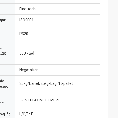
Fine-tech
ηση
ISO9001
P320
υ
α
ίας
500 κιλά
Negotation
σία
25kg/barrel, 25kg/bag, 1t/pallet
ειες
5-15 ΕΡΓΑΣΙΜΕΣ ΗΜΕΡΕΣ
ης
ρωμής
L/C,T/T