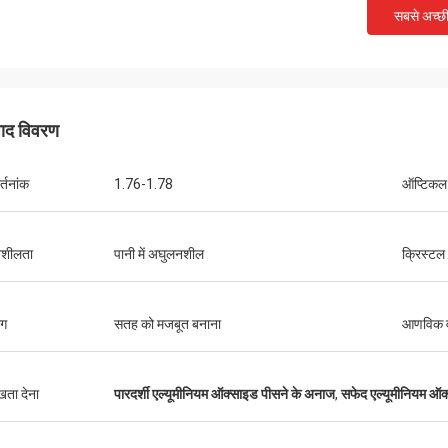
सबसे अच्छ
पाद विवरण
्तनांक
1.76-1.78
ऑप्टिकल
नशीलता
पानी में अघुलनशील
क्रिस्टल
ोग
सतह को मजबूत बनाना
आणविक 
ुखता देना
पारदर्शी एल्यूमीनियम ऑक्साइड पीसने के अनाज
,
सफेद एल्यूमीनियम ऑक