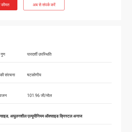
ी कीमत
अब से संपर्क करें
 गुण
पारदर्शी उपस्थिति
 की संरचना
षटकोणीय
वजन
101.96 जी/मोल
्साइड
,
अघुलनशील एल्यूमीनियम ऑक्साइड क्रिस्टल अनाज