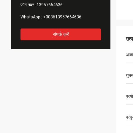
फ़ोन नंबर :
13957664636
WhatsApp :
+008613957664636
संपर्क करें
उत्
अपवर
घुल
प्रय
प्रम