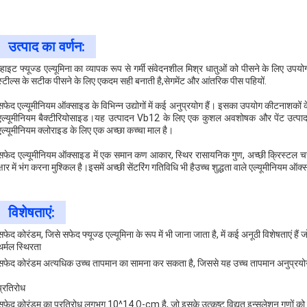
उत्पाद का वर्णन:
व्हाइट फ्यूज्ड एल्यूमिना का व्यापक रूप से गर्मी संवेदनशील मिश्र धातुओं को पीसने के लिए उप
स्टील्स के सटीक पीसने के लिए एकदम सही बनाती है,सेगमेंट और आंतरिक पीस पहियों.
सफेद एल्यूमीनियम ऑक्साइड के विभिन्न उद्योगों में कई अनुप्रयोग हैं। इसका उपयोग कीटनाशकों क
एल्यूमीनियम बैक्टीरियोसाइड।यह उत्पादन Vb12 के लिए एक कुशल अवशोषक और पेंट उत्पादन
एल्यूमीनियम क्लोराइड के लिए एक अच्छा कच्चा माल है।
सफेद एल्यूमीनियम ऑक्साइड में एक समान कण आकार, स्थिर रासायनिक गुण, अच्छी क्रिस्टल 
क्षार में भंग करना मुश्किल है।इसमें अच्छी सेंटरिंग गतिविधि भी हैउच्च शुद्धता वाले एल्यूमीनियम
विशेषताएं:
सफेद कोरंडम, जिसे सफेद फ्यूज्ड एल्यूमिना के रूप में भी जाना जाता है, में कई अनूठी विशेषताएं हैं ज
थर्मल स्थिरता
सफेद कोरंडम अत्यधिक उच्च तापमान का सामना कर सकता है, जिससे यह उच्च तापमान अनुप्रयोग
प्रतिरोध
सफेद कोरंडम का प्रतिरोध लगभग 10^14 Ω-cm है, जो इसके उत्कृष्ट विद्युत इन्सुलेशन गुणों को द