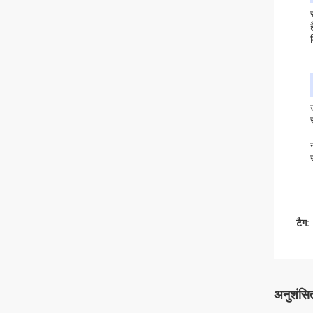
टैग:
अनुशंसित