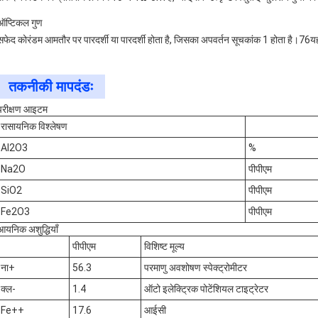
ऑप्टिकल गुण
सफेद कोरंडम आमतौर पर पारदर्शी या पारदर्शी होता है, जिसका अपवर्तन सूचकांक 1 होता है।76यह
तकनीकी मापदंडः
परीक्षण आइटम
रासायनिक विश्लेषण
Al2O3
%
Na2O
पीपीएम
SiO2
पीपीएम
Fe2O3
पीपीएम
आयनिक अशुद्धियाँ
पीपीएम
विशिष्ट मूल्य
ना+
56.3
परमाणु अवशोषण स्पेक्ट्रोमीटर
क्ल-
1.4
ऑटो इलेक्ट्रिक पोटेंशियल टाइट्रेटर
Fe++
17.6
आईसी