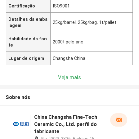
Certificação
ISO9001
Detalhes da emba
25kg/barrel, 25kg/bag, 1t/pallet
lagem
Habilidade da fon
2000t pelo ano
te
Lugar de origem
Changsha China
Veja mais
Sobre nós
China Changsha Fine-Tech
Ceramic Co., Ltd. perfil do
fabricante
No. 2823-2826, Building 1B,