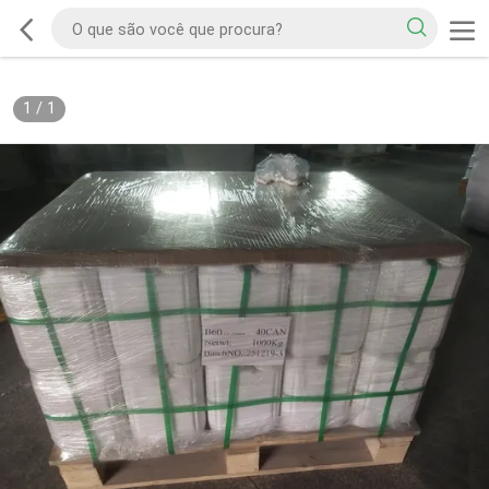
1
/
1