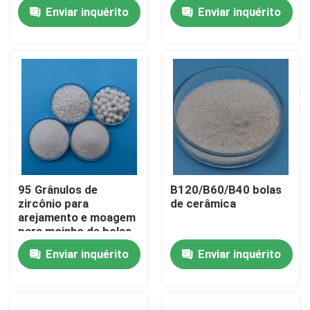
de cerâmica
Zircônio silicato
Enviar inquérito
Enviar inquérito
Fábrica
Controle de Qualidade
Fale Conosco
Pedir um orçamento
95 Grânulos de
B120/B60/B40 bolas
zircônio para
de cerâmica
Meios de sopro cerâmicos
arejamento e moagem
para moinho de bolas
planetárias
Enviar inquérito
Enviar inquérito
Sopro cerâmico do grânulo
Abrasivo de sopro cerâmico