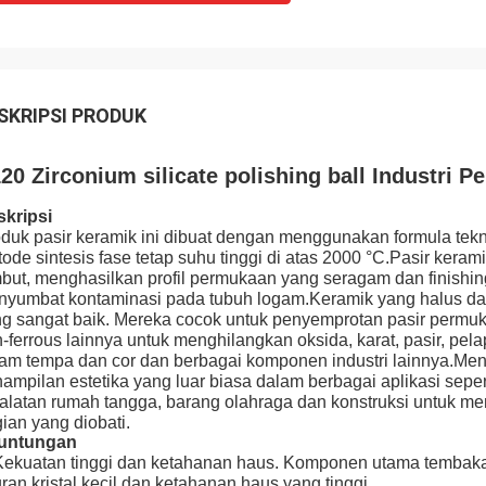
SKRIPSI PRODUK
20 Zirconium silicate polishing ball Industri
kripsi
duk pasir keramik ini dibuat dengan menggunakan formula tekn
ode sintesis fase tetap suhu tinggi di atas 2000 °C.Pasir kera
but, menghasilkan profil permukaan yang seragam dan finishing
yumbat kontaminasi pada tubuh logam.Keramik yang halus dan
g sangat baik. Mereka cocok untuk penyemprotan pasir permu
-ferrous lainnya untuk menghilangkan oksida, karat, pasir, pela
am tempa dan cor dan berbagai komponen industri lainnya.Me
ampilan estetika yang luar biasa dalam berbagai aplikasi sepert
alatan rumah tangga, barang olahraga dan konstruksi untuk m
ian yang diobati.
untungan
Kekuatan tinggi dan ketahanan haus. Komponen utama tembakan
ran kristal kecil dan ketahanan haus yang tinggi.