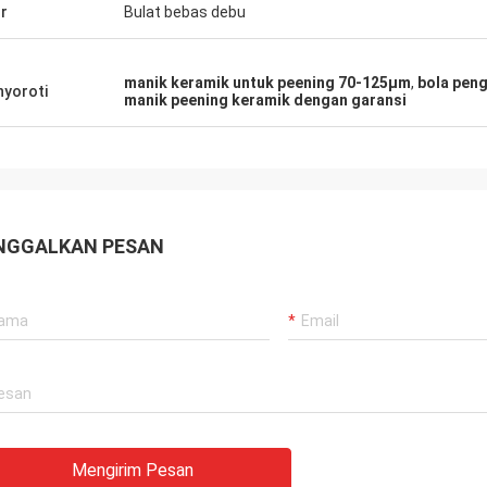
ur
Bulat bebas debu
manik keramik untuk peening 70-125μm
,
bola peng
yoroti
manik peening keramik dengan garansi
NGGALKAN PESAN
Mengirim Pesan