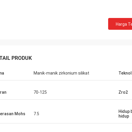
Harga Te
TAIL PRODUK
ma
Manik-manik zirkonium silikat
Teknol
ran
70-125
Zro2
Hidup 
erasan Mohs
7.5
hidup