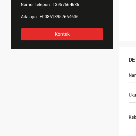
Nomor telepon :
13957664636
Ada apa :
+008613957664636
Kontak
DE
Na
Uku
Kek