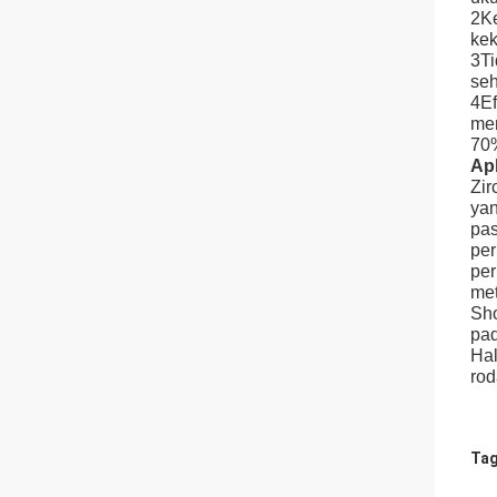
2Ke
kek
3Ti
seh
4Ef
men
70%
Apl
Zir
yan
pas
per
per
met
Sho
pad
Hal
rod
Tag