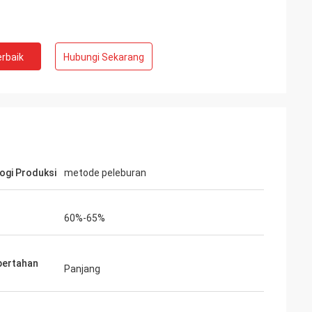
rbaik
Hubungi Sekarang
ogi Produksi
metode peleburan
60%-65%
bertahan
Panjang