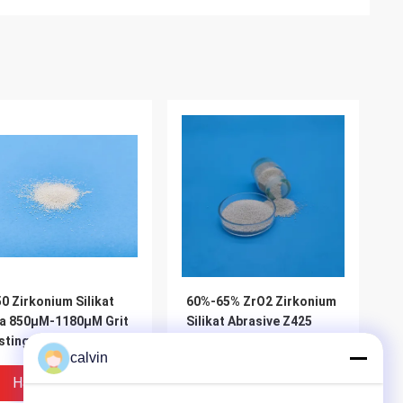
0 Zirkonium Silikat
60%-65% ZrO2 Zirkonium
a 850μM-1180μM Grit
Silikat Abrasive Z425
sting Media Untuk
Dengan Ketahanan Kimia
calvin
top Shell
Yang Kuat
Harga Terbaik
Harga Terbaik