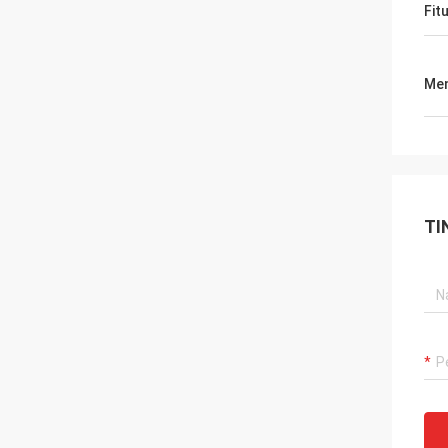
Fit
Men
TI