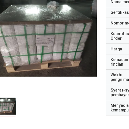
Nama me
Sertifikas
Nomor m
Kuantitas
Order
Harga
Kemasan
rincian
Waktu
pengirim
Syarat-s
pembaya
Menyedia
kemampu