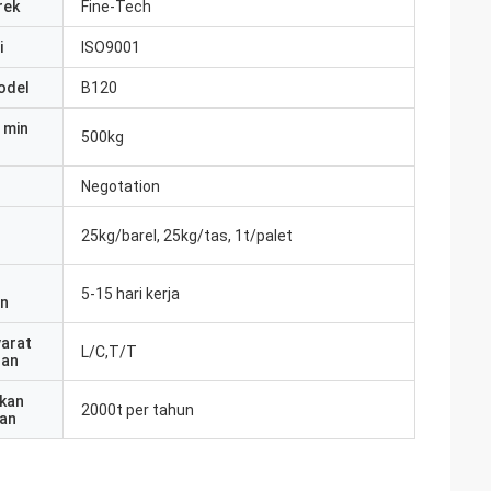
rek
Fine-Tech
i
ISO9001
odel
B120
 min
500kg
Negotation
25kg/barel, 25kg/tas, 1t/palet
5-15 hari kerja
an
yarat
L/C,T/T
ran
kan
2000t per tahun
an