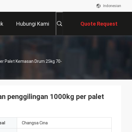
Indonesian
uk
Hubungi Kami
Quote Request
Suatu
Per Palet Kemasan Drum 25kg 70-
an penggilingan 1000kg per palet
sal
Changsa Cina