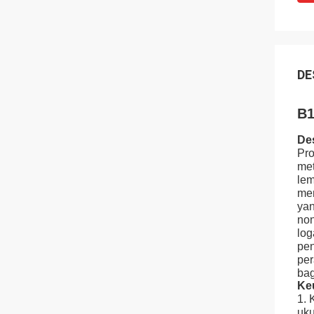
DE
B1
Des
Pro
met
lem
men
yan
non
log
pen
per
bag
Ke
1. 
uku