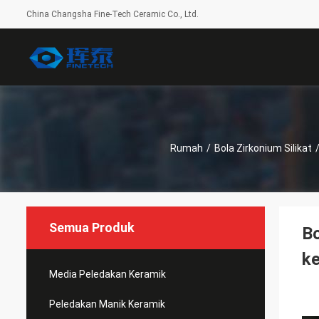
China Changsha Fine-Tech Ceramic Co., Ltd.
Rumah
/
Bola Zirkonium Silikat
Semua Produk
Bo
k
Media Peledakan Keramik
Peledakan Manik Keramik