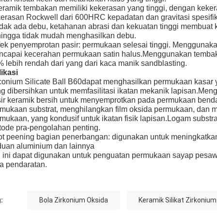
ramik tembakan memiliki kekerasan yang tinggi, dengan keker
erasan Rockwell dari 600HRC kepadatan dan gravitasi spesifik j
dak ada debu, ketahanan abrasi dan kekuatan tinggi membuat ke
ingga tidak mudah menghasilkan debu.
ek penyemprotan pasir: permukaan selesai tinggi. Menggunak
capai kecerahan permukaan satin halus.Menggunakan tembakan
 lebih rendah dari yang dari kaca manik sandblasting.
ikasi
conium Silicate Ball B60
dapat menghasilkan permukaan kasar 
g dibersihkan untuk memfasilitasi ikatan mekanik lapisan.Me
ir keramik bersih untuk menyemprotkan pada permukaan benda
mukaan substrat, menghilangkan film oksida permukaan, dan me
mukaan, yang kondusif untuk ikatan fisik lapisan.Logam substr
ode pra-pengolahan penting.
t peening bagian penerbangan: digunakan untuk meningkatkan 
uan aluminium dan lainnya
 ini dapat digunakan untuk penguatan permukaan sayap pesawat,
a pendaratan.
:
Bola Zirkonium Oksida
Keramik Silikat Zirkonium