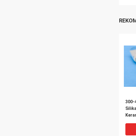
REKOM
300-
Silik
Kera
Pene