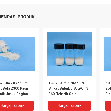
ENDASI PRODUK
425μm Zirkonium
125-250um Zirkonium
Z85
at Bola Z300 Pasir
Silikat Bubuk 3.85g/Cm3
Bol
mik Untuk Bagian
B60 Elektrik Cair
Bla
rbangan
Lap
Harga Terbaik
Harga Terbaik