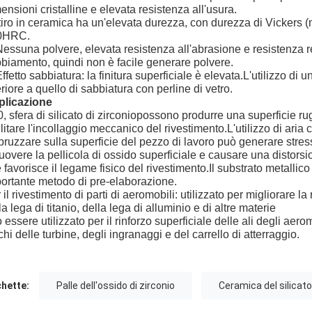
ensioni cristalline e elevata resistenza all'usura.
 tiro in ceramica ha un'elevata durezza, con durezza di Vickers
0HRC.
Nessuna polvere, elevata resistenza all'abrasione e resistenza ren
biamento, quindi non è facile generare polvere.
Effetto sabbiatura: la finitura superficiale è elevata.L'utilizzo d
eriore a quello di sabbiatura con perline di vetro.
plicazione
, sfera di silicato di zirconio
possono produrre una superficie rugo
ilitare l'incollaggio meccanico del rivestimento.L'utilizzo di ar
pruzzare sulla superficie del pezzo di lavoro può generare stres
uovere la pellicola di ossido superficiale e causare una distorsio
 favorisce il legame fisico del rivestimento.Il substrato metall
ortante metodo di pre-elaborazione.
 il rivestimento di parti di aeromobili: utilizzato per migliorare la
la lega di titanio, della lega di alluminio e di altre materie
 essere utilizzato per il rinforzo superficiale delle ali degli aero
chi delle turbine, degli ingranaggi e del carrello di atterraggio.
chette:
Palle dell'ossido di zirconio
Ceramica del silicato