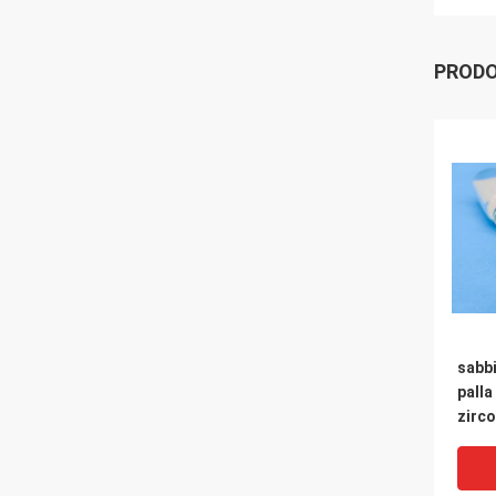
PRODO
sabbi
palla
zirc
per l