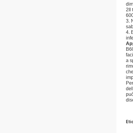
dim
2Il
60
3. 
sab
4. 
inf
Ap
B60
fac
a s
rim
che
imp
Per
del
può
dis
Eti