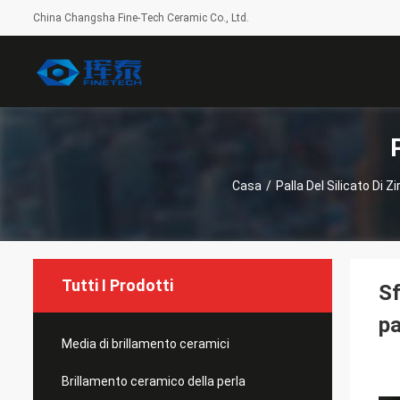
China Changsha Fine-Tech Ceramic Co., Ltd.
Casa
/
Palla Del Silicato Di Z
Tutti I Prodotti
Sf
pa
Media di brillamento ceramici
Brillamento ceramico della perla