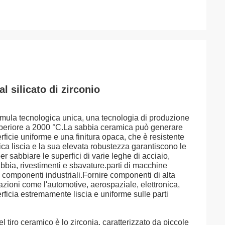
l silicato di zirconio
rmula tecnologica unica, una tecnologia di produzione
superiore a 2000 °C.La sabbia ceramica può generare
erficie uniforme e una finitura opaca, che è resistente
ica liscia e la sua elevata robustezza garantiscono le
er sabbiare le superfici di varie leghe di acciaio,
sabbia, rivestimenti e sbavature.parti di macchine
vari componenti industriali.Fornire componenti di alta
azioni come l'automotive, aerospaziale, elettronica,
erficia estremamente liscia e uniforme sulle parti
l tiro ceramico è lo zirconia, caratterizzato da piccole