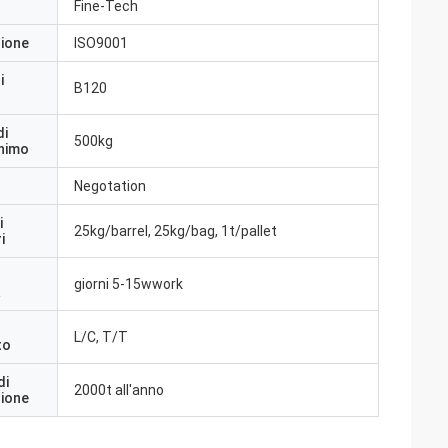
Fine-Tech
zione
ISO9001
i
B120
di
500kg
inimo
Negotation
i
25kg/barrel, 25kg/bag, 1t/pallet
i
giorni 5-15wwork
a
L/C, T/T
to
di
2000t all'anno
zione