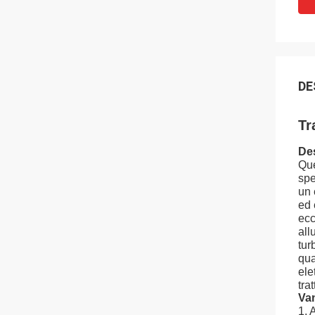
DE
Tr
De
Que
spe
un 
ed 
ecc
all
tur
qua
ele
trat
Va
1. 