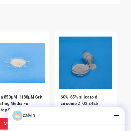
la 850μM-1180μM Grit
60%-65% silicato di
sting Media For
zirconio ZrO2 Z425
top Shell del silicato
abrasivo con forte
calvin
zirconio Z850
resistenza chimica
Miglior Prezzo
Miglior Prezzo