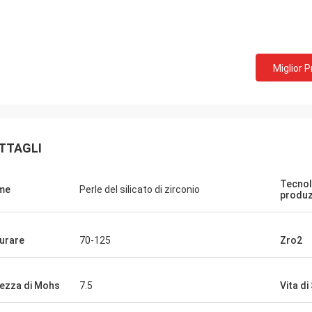
Miglior 
TTAGLI
Tecnol
me
Perle del silicato di zirconio
produz
urare
70-125
Zro2
ezza di Mohs
7.5
Vita di