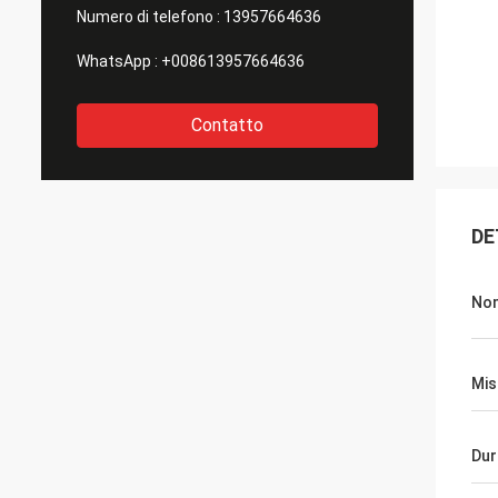
Numero di telefono :
13957664636
WhatsApp :
+008613957664636
Contatto
DE
No
Mis
Dur