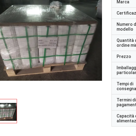
Marca
Certifica
Numero d
modello
Quantità 
ordine m
Prezzo
Imballagg
particolar
Tempi di
consegn
Termini di
pagamen
Capacità 
alimenta