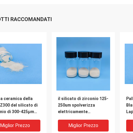
TTI RACCOMANDATI
a ceramica della
il silicato di zirconio 125-
Pal
 Z300 del silicato di
250um spolverizza
Bla
onio di 300-425μm
elettricamente
Lap
e parti di aviazione
3.85g/Cm3 B60 fuso
di 
Miglior Prezzo
Miglior Prezzo