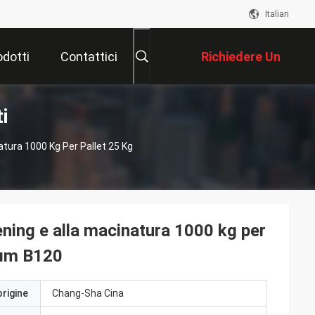
Italian
odotti
Contattici
Richiedere Un
i
Preventivo
atura 1000 Kg Per Pallet 25 Kg
eening e alla macinatura 1000 kg per
 μm B120
origine
Chang-Sha Cina