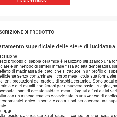
Invia Messaggio
SCRIZIONE DI PRODOTTO
attamento superficiale delle sfere di lucidatura a
scrizione
sto prodotto di sabbia ceramica è realizzato utilizzando una fo
ciale e un metodo di sintesi in fase fissa ad alta temperatura 
effetto di macinatura delicato, che si traduce in un profilo di sup
efficiente senza contaminare il corpo metallico.la sua forma sfer
ellenti prestazioni dei prodotti di sabbia ceramica. Sono adatti p
uminio e altri metalli non ferrosi per rimuovere ossidi, ruggine, 
bomotrici, parti di acciaio saldate, metalli forgiati e fusi e altri 
lità con un aspetto estetico eccezionale in una varietà di applic
ttrodomestici, articoli sportivi e costruzioni per ottenere una sup
tate.
ntaggi
Alta resistenza e resistenza all'usura. Il componente principale de