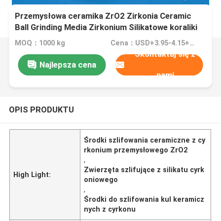
Przemysłowa ceramika ZrO2 Zirkonia Ceramic
Ball Grinding Media Zirkonium Silikatowe koraliki
MOQ：1000 kg
Cena：USD+3.95-4.15+Kg
Skontaktuj się z
Najlepsza cena
nami
OPIS PRODUKTU
Środki szlifowania ceramiczne z cy
rkonium przemysłowego ZrO2
,
Zwierzęta szlifujące z silikatu cyrk
High Light:
oniowego
,
Środki do szlifowania kul keramicz
nych z cyrkonu