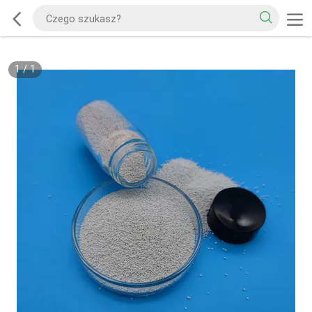
1
/
1