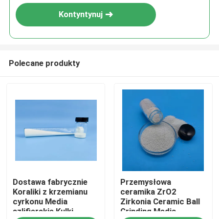
Kontyntynuj
Polecane produkty
Dom
Dostawa fabrycznie
Przemysłowa
Produkty
Koraliki z krzemianu
ceramika ZrO2
cyrkonu Media
Zirkonia Ceramic Ball
szlifierskie Kulki
Grinding Media
O nas