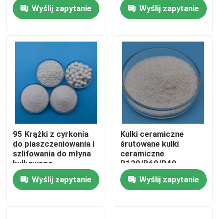
ceramiczne z tlenku
Zirkonium Silikatowe
Wyślij zapytanie
Wyślij zapytanie
cyrkonu
koraliki
Wycieczka po fabryce
Kontrola jakości
Skontaktuj się z nami
Poprosić o wycenę
95 Krążki z cyrkonia
Kulki ceramiczne
do piaszczeniowania i
śrutowane kulki
Ceramiczne środki do piaskowania
szlifowania do młyna
ceramiczne
kulkowego
B120/B60/B40
planetarnego
Wyślij zapytanie
Wyślij zapytanie
Ceramiczne kulki do piaskowania
Ceramiczne ścierniwo do piaskowania