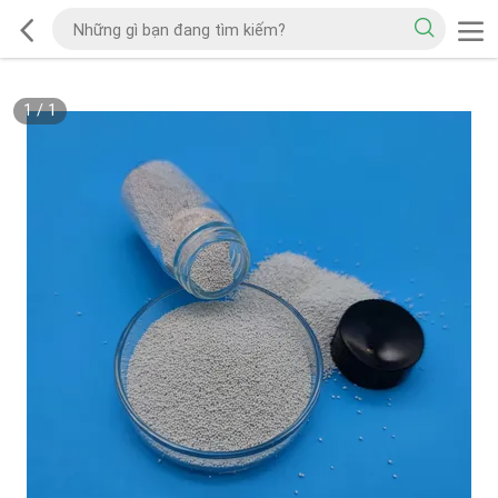
1
/
1