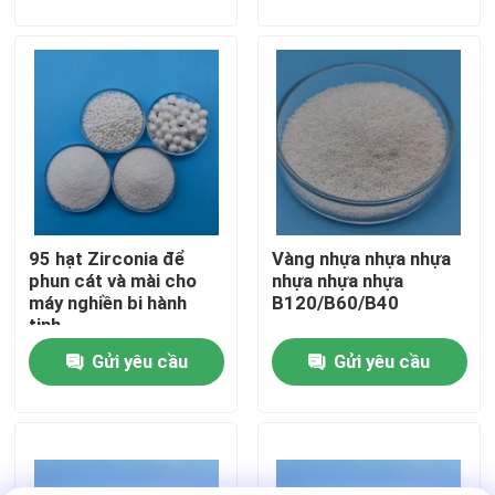
Tham quan nhà máy
Kiểm soát chất lượng
Liên hệ chúng tôi
95 hạt Zirconia để
Vàng nhựa nhựa nhựa
Yêu cầu báo giá
phun cát và mài cho
nhựa nhựa nhựa
máy nghiền bi hành
B120/B60/B40
tinh
Phương tiện nổ gốm
Gửi yêu cầu
Gửi yêu cầu
nổ hạt gốm
Gốm nổ mài mòn