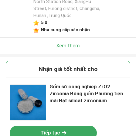
North Station Road, XiangHu
Street, Furong district, Changsha,
Hunan ,Trung Quốc
5.0
Nhà cung cấp xác nhận
Xem thêm
Nhận giá tốt nhất cho
Gốm sứ công nghiệp ZrO2
Zirconia Bóng gốm Phương tiện
mài Hạt silicat zirconium
Tiếp tục