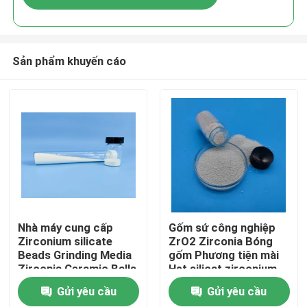
Sản phẩm khuyến cáo
Nhà
Nhà máy cung cấp
Gốm sứ công nghiệp
Zirconium silicate
ZrO2 Zirconia Bóng
Beads Grinding Media
gốm Phương tiện mài
Sản phẩm
Zirconia Ceramic Balls
Hạt silicat zirconium
Gửi yêu cầu
Gửi yêu cầu
Về chúng tôi