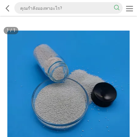
1
/
1