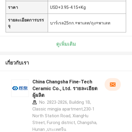
ราคา
USD+3.95-4.15+Kg
รายละเอียดการบรร
บาร์เรล25กก.+พาเลท/ถุง+พาเลท
จุ
ดูเพิ่มเติม
เกี่ยวกับเรา
China Changsha Fine-Tech
Ceramic Co., Ltd. รายละเอียด
ผู้ผลิต
No. 2823-2826, Building 1B,
Classic mingjia apartment,230-1
North Station Road, XiangHu
Street, Furong district, Changsha,
Hunan ,ประเทศจีน